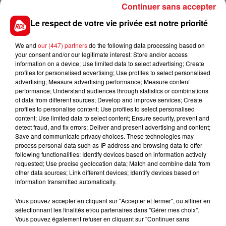
Enfin, le maire compte aussi sur la présence des
Continuer sans accepter
infirmières, déjà implantées sur le territoire pour
Le respect de votre vie privée est notre priorité
séduire un éventuel volontaire !
We and
our (447) partners
do the following data processing based on
your consent and/or our legitimate interest: Store and/or access
information on a device; Use limited data to select advertising; Create
profiles for personalised advertising; Use profiles to select personalised
FIL D'ACTUS
advertising; Measure advertising performance; Measure content
performance; Understand audiences through statistics or combinations
of data from different sources; Develop and improve services; Create
profiles to personalise content; Use profiles to select personalised
content; Use limited data to select content; Ensure security, prevent and
detect fraud, and fix errors; Deliver and present advertising and content;
Save and communicate privacy choices. These technologies may
process personal data such as IP address and browsing data to offer
following functionalities: Identify devices based on information actively
requested; Use precise geolocation data; Match and combine data from
other data sources; Link different devices; Identify devices based on
15 juillet 2026
information transmitted automatically.
BÉTHUNE: ENQUÊTE POUR HOMICIDE
VOLONTAIRE EN COURS, APRÈS LA...
Vous pouvez accepter en cliquant sur "Accepter et fermer", ou affiner en
sélectionnant les finalités et/ou partenaires dans "Gérer mes choix".
Selon les premiers éléments, le logement servait
Vous pouvez également refuser en cliquant sur "Continuer sans
à des prostituées