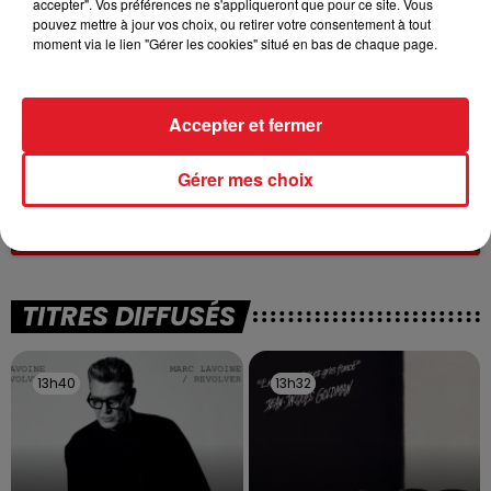
accepter". Vos préférences ne s'appliqueront que pour ce site. Vous
pouvez mettre à jour vos choix, ou retirer votre consentement à tout
moment via le lien "Gérer les cookies" situé en bas de chaque page.
Accepter et fermer
13 juillet 2026
Gérer mes choix
WINGLES: UN JEUNE PERD LA VIE, NOYÉ À
LA BASE DE LOISIRS
La victime a coulé à pic
TITRES DIFFUSÉS
13h40
13h40
13h32
13h32