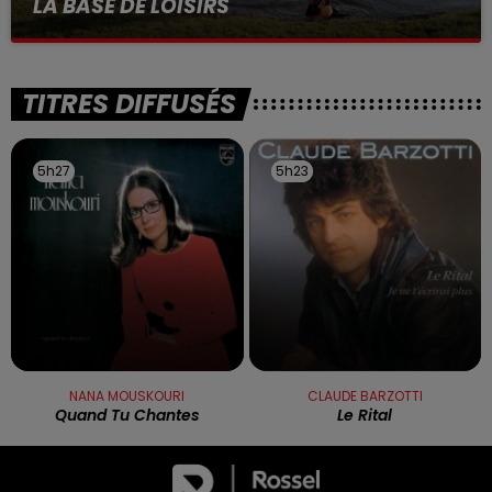
LA BASE DE LOISIRS
La victime a coulé à pic
TITRES DIFFUSÉS
5h27
5h27
5h23
5h23
NANA MOUSKOURI
CLAUDE BARZOTTI
Quand Tu Chantes
Le Rital