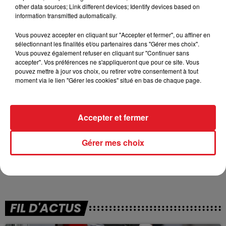
Si cette vente devrait être l’ultime occasion d’obtenir
other data sources; Link different devices; Identify devices based on
- à des prix cassés - des vêtements d’hiver de
information transmitted automatically.
Camaïeu, les aficionados de la marque nordiste
Vous pouvez accepter en cliquant sur "Accepter et fermer", ou affiner en
pourront également retrouver des nouvelles pièces à
sélectionnant les finalités et/ou partenaires dans "Gérer mes choix".
l’avenir. En effet,
Noz avait indiqué en novembre
Vous pouvez également refuser en cliquant sur "Continuer sans
garder des produits de la collection été « en réserve
accepter". Vos préférences ne s'appliqueront que pour ce site. Vous
pouvez mettre à jour vos choix, ou retirer votre consentement à tout
pour les ressortir au printemps ».
moment via le lien "Gérer les cookies" situé en bas de chaque page.
17 magasins Noz sont concernés dans le Nord-Pas-
de-Calais
:
Doua
i,
Fourmie
,
Louvroil
,
Nieppe
,
Proville
,
Accepter et fermer
Saint-Pol-sur-Mer
,
Tourcoing
,
Achicour
t,
Berck-sur-
Me
r,
Calais
1,
Calais
2,
Carvi
n,
Fouquières-lès-Béthune
,
Gérer mes choix
Loison-sous-Len
s,
Noeux-les-Mine
s,
Noyelles-Godaul
t,
Saint-Martin-au-Laërt
.
FIL D'ACTUS