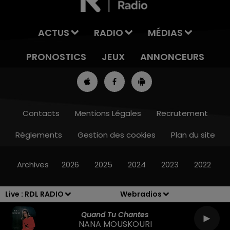
ACTUS
RADIO
MÉDIAS
PRONOSTICS
JEUX
ANNONCEURS
Contacts
Mentions Légales
Recrutement
Règlements
Gestion des cookies
Plan du site
13h00 - 16h00
LES APRÈS-MIDI QUI CHANTENT
Archives
2026
2025
2024
2023
2022
Live :
RDL RADIO
Webradios
Quand Tu Chantes
NANA MOUSKOURI