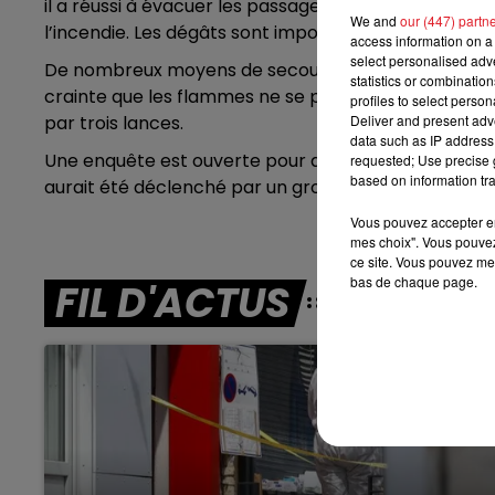
il a réussi à évacuer les passagers à temps, au nive
We and
our (447) partn
l’incendie. Les dégâts sont importants, mais heureus
10h00 - 12h00
access information on a 
RDL WEEKEND
select personalised ad
De nombreux moyens de secours ont été déployés.
statistics or combinatio
crainte que les flammes ne se propagent aux habitat
profiles to select person
par trois lances.
Deliver and present adv
data such as IP address 
Une enquête est ouverte pour déterminer les circons
requested; Use precise g
based on information tra
aurait été déclenché par un groupe de jeunes.
Vous pouvez accepter en 
mes choix". Vous pouvez
ce site. Vous pouvez met
bas de chaque page.
FIL D'ACTUS