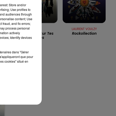
erest: Store and/or
10h00 - 12h00
tising; Use profiles to
RDL WEEKEND
tand audiences through
ar
personalise content; Use
sé
 fraud, and fix errors;
 may process personal
ADAMO
LAURENT VOULZY
mation actively
Mes Mains Sur Tes
Rockollection
ie
Hanches
vices; Identify devices
rtenaires dans "Gérer
s'appliqueront que pour
les cookies" situé en