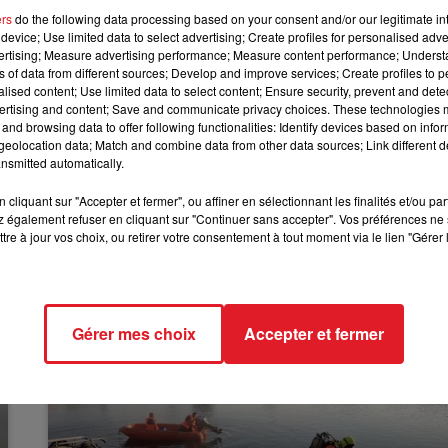
au de l’arrêt Saint-Joseph, tout en essayant d’éteindre
ers
do the following data processing based on your consent and/or our legitimate int
ement, il n’y a pas eu de blessé.
7h00 - 10h00
device; Use limited data to select advertising; Create profiles for personalised adver
RDL WEEK-END
vertising; Measure advertising performance; Measure content performance; Unders
 Les pompiers
ont fait évacuer une dizaine de riverains, p
ns of data from different sources; Develop and improve services; Create profiles to 
ions, à cause du vent. L’incendie a finalement été maîtri
alised content; Use limited data to select content; Ensure security, prevent and detect
ertising and content; Save and communicate privacy choices. These technologies
and browsing data to offer following functionalities: Identify devices based on infor
tances du sinistre. Selon les premiers éléments, l’incend
eolocation data; Match and combine data from other data sources; Link different de
nsmitted automatically.
cliquant sur "Accepter et fermer", ou affiner en sélectionnant les finalités et/ou pa
 également refuser en cliquant sur "Continuer sans accepter". Vos préférences ne 
tre à jour vos choix, ou retirer votre consentement à tout moment via le lien "Gérer 
Gérer mes choix
Accepter et fermer