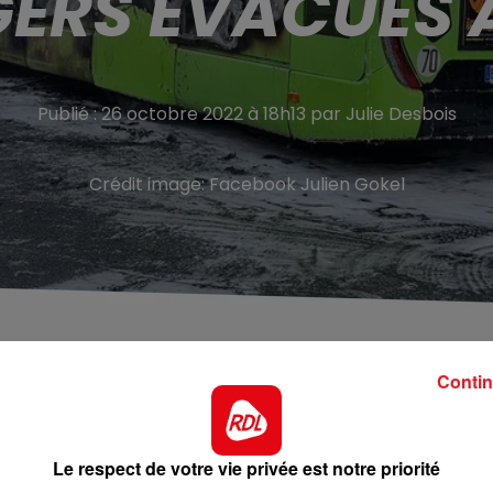
ERS ÉVACUÉS 
Publié : 26 octobre 2022 à 18h13 par Julie Desbois
Crédit image:
Facebook Julien Gokel
é déclenché par un groupe de jeunes.
Contin
Cappelle-la-Grande.
Un bus de DKBus, qui transportait 14
rmations de
La Voix du Nord
, c’est une passagère qui a signa
Le respect de votre vie privée est notre priorité
con de gel hydroalcoolique enflammé sur un siège. Réacti