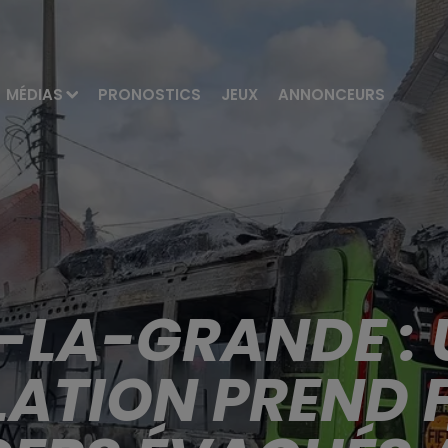
MÉDIAS
PRONOSTICS
JEUX
ANNONCEURS
-LA-GRANDE : 
ATION PREND F