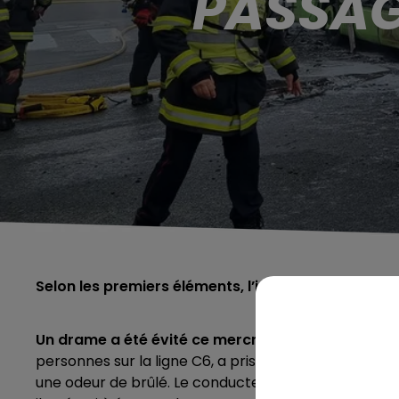
PASSAG
Selon les premiers éléments, l’incendie aurait ét
Un drame a été évité ce mercredi après-midi à 
personnes sur la ligne C6, a pris feu. Selon les info
une odeur de brûlé.
Le conducteur a remarqué un fla