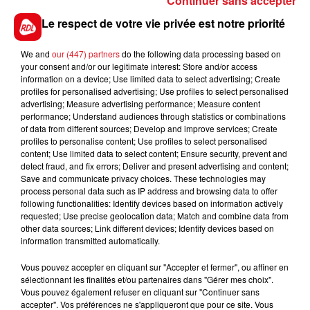
solidarité » sera versée aux bénéficiaires des minima
Continuer sans accepter
sociaux et aux étudiants boursiers ainsi qu’à ceux tous
Le respect de votre vie privée est notre priorité
ceux qui touchent les APL.
We and
our (447) partners
do the following data processing based on
Les aides au logement, perçues par 6,5 millions de
your consent and/or our legitimate interest: Store and/or access
personnes, seront aussi revalorisées de 3,5 %
pour
information on a device; Use limited data to select advertising; Create
compenser l’augmentation des loyers
. Un versement
profiles for personalised advertising; Use profiles to select personalised
advertising; Measure advertising performance; Measure content
du rattrapage est prévu entre le 18 août et le 5
performance; Understand audiences through statistics or combinations
septembre, avant un versement de l’aide actualisée
of data from different sources; Develop and improve services; Create
le 5 septembre. Au même moment, les minima
profiles to personalise content; Use profiles to select personalised
content; Use limited data to select content; Ensure security, prevent and
sociaux et les retraites sont revalorisés jusqu’à 4 %
detect fraud, and fix errors; Deliver and present advertising and content;
avec effet rétroactif jusqu’au 1er juillet.
Save and communicate privacy choices. These technologies may
process personal data such as IP address and browsing data to offer
following functionalities: Identify devices based on information actively
Le plafond des tickets-restaurant augmente
requested; Use precise geolocation data; Match and combine data from
Le plafond journalier de paiement passe de 19 à 25
other data sources; Link different devices; Identify devices based on
information transmitted automatically.
euros. Il avait
déjà été augmenté pendant la
pandémie
de Covid pour atteindre 38 euros. A
utre
Vous pouvez accepter en cliquant sur "Accepter et fermer", ou affiner en
évolution majeure, les tickets resto seront désormais
sélectionnant les finalités et/ou partenaires dans "Gérer mes choix".
Vous pouvez également refuser en cliquant sur "Continuer sans
utilisables dans les supermarchés sur tous les produits
accepter". Vos préférences ne s'appliqueront que pour ce site. Vous