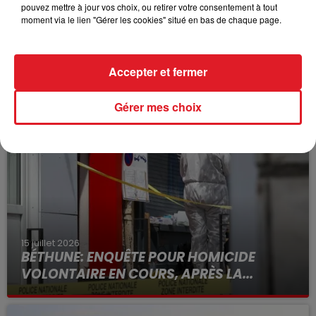
alimentaires et pas uniquement sur les produits
pouvez mettre à jour vos choix, ou retirer votre consentement à tout
consommables immédiatement, comme c'était le cas
moment via le lien "Gérer les cookies" situé en bas de chaque page.
jusqu'à présent.
Accepter et fermer
FIL D'ACTUS
Gérer mes choix
15 juillet 2026
BÉTHUNE: ENQUÊTE POUR HOMICIDE
VOLONTAIRE EN COURS, APRÈS LA...
Selon les premiers éléments, le logement servait
à des prostituées