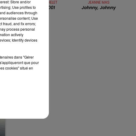
erest: Store and/or
PIERRE BACHELET
JEANNE MAS
16h00 - 19h00
tising; Use profiles to
En L'an 2001
Johnny, Johnny
LE JUKEBOX RDL
tand audiences through
personalise content; Use
 fraud, and fix errors;
 may process personal
mation actively
vices; Identify devices
rtenaires dans "Gérer
s'appliqueront que pour
les cookies" situé en