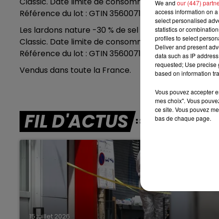
Classic. Date limite de consommation 22/12/2023. Co
We and
our (447) partn
12h00 - 13h00
access information on a 
Référence du lot : GTIN 3560071420215 Lot 311
RDL & VOUS
select personalised ad
Les lardons nature -30 % de sel et -50 % de Mat. G
statistics or combinatio
profiles to select person
Classic. Date limite de consommation 22/12/2023. Co
Deliver and present adv
Référence du lot : GTIN 3560071420185 Lot 311
data such as IP address 
requested; Use precise g
Vendus dans toute la France.
based on information tra
Vous pouvez accepter en 
mes choix". Vous pouvez
ce site. Vous pouvez met
FIL D'ACTUS
bas de chaque page.
15 juillet 2026