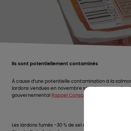
Ils sont potentiellement contaminés
À cause d’une potentielle contamination à la salmone
lardons vendues en novembre sous la marque distribu
gouvernemental
Rappel Conso
.
Les lardons fumés -30 % de sel et -50 % de Mat. GR