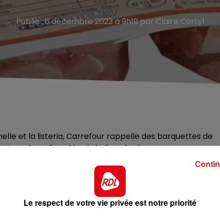
Publié : 6 décembre 2023 à 9h19 par Claire Cortyl
lle et la listeria, Carrefour rappelle des barquettes de
teur Carrefour Classic indique le site
Contin
Le respect de votre vie privée est notre priorité
 vendus en barquette plastique 2x75g. Marque Carrefour