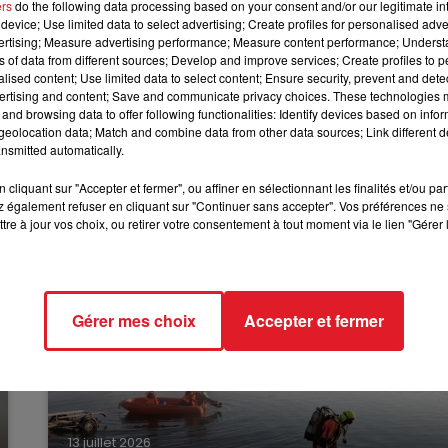
mmercialisés entre le 8/11/2023 et le 1er/12/2023.
ers
do the following data processing based on your consent and/or our legitimate int
13h00 - 16h00
device; Use limited data to select advertising; Create profiles for personalised adver
LES APRÈS-MIDI QUI CHANTENT
vertising; Measure advertising performance; Measure content performance; Unders
R vendus en barquette plastique 2x75g. Marque Carrefour
ns of data from different sources; Develop and improve services; Create profiles to 
alised content; Use limited data to select content; Ensure security, prevent and detect
mmercialisés entre le 8/11/2023 et le 27/11/2023.
ertising and content; Save and communicate privacy choices. These technologies
and browsing data to offer following functionalities: Identify devices based on infor
eolocation data; Match and combine data from other data sources; Link different de
nsmitted automatically.
cliquant sur "Accepter et fermer", ou affiner en sélectionnant les finalités et/ou pa
 également refuser en cliquant sur "Continuer sans accepter". Vos préférences ne 
tre à jour vos choix, ou retirer votre consentement à tout moment via le lien "Gérer 
Gérer mes choix
Accepter et fermer
13 juillet 2026