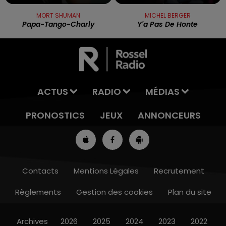
MORT SHUMAN
MICHEL BERGER
Papa-Tango-Charly
Y'a Pas De Honte
ACTUS
RADIO
MÉDIAS
PRONOSTICS
JEUX
ANNONCEURS
Contacts
Mentions Légales
Recrutement
Règlements
Gestion des cookies
Plan du site
13h00 - 16h00
LES APRÈS-MIDI QUI CHANTENT
Archives
2026
2025
2024
2023
2022