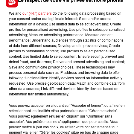
We and
our (447) partners
do the following data processing based on
your consent and/or our legitimate interest: Store and/or access
FIL D'ACTUS
information on a device; Use limited data to select advertising; Create
profiles for personalised advertising; Use profiles to select personalised
advertising; Measure advertising performance; Measure content
performance; Understand audiences through statistics or combinations
of data from different sources; Develop and improve services; Create
profiles to personalise content; Use profiles to select personalised
content; Use limited data to select content; Ensure security, prevent and
detect fraud, and fix errors; Deliver and present advertising and content;
Save and communicate privacy choices. These technologies may
process personal data such as IP address and browsing data to offer
following functionalities: Identify devices based on information actively
15 juillet 2026
requested; Use precise geolocation data; Match and combine data from
BÉTHUNE: ENQUÊTE POUR HOMICIDE
other data sources; Link different devices; Identify devices based on
information transmitted automatically.
VOLONTAIRE EN COURS, APRÈS LA...
Selon les premiers éléments, le logement servait
Vous pouvez accepter en cliquant sur "Accepter et fermer", ou affiner en
à des prostituées
sélectionnant les finalités et/ou partenaires dans "Gérer mes choix".
Vous pouvez également refuser en cliquant sur "Continuer sans
accepter". Vos préférences ne s'appliqueront que pour ce site. Vous
pouvez mettre à jour vos choix, ou retirer votre consentement à tout
moment via le lien "Gérer les cookies" situé en bas de chaque page.