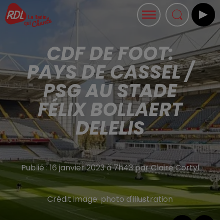
CDF DE FOOT:
PAYS DE CASSEL /
PSG AU STADE
FÉLIX BOLLAERT
DELELIS
Publié : 16 janvier 2023 à 7h43 par Claire Cortyl
Crédit image:
photo d'illustration