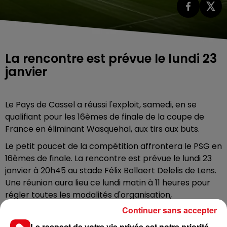
La rencontre est prévue le lundi 23
janvier
Le Pays de Cassel a réussi l'exploit, samedi, en se
qualifiant pour les 16èmes de finale de la coupe de
France en éliminant Wasquehal, aux tirs aux buts.
Le petit poucet de la compétition affrontera le PSG en
16èmes de finale. La rencontre est prévue le lundi 23
janvier à 20h45 au stade Félix Bollaert Delelis de Lens.
Une réunion aura lieu ce lundi matin à 11 heures pour
régler toutes les modalités d'organisation,
notamment pour ce qui concerne la billetterie, et la
Continuer sans accepter
sécurité.
Le respect de votre vie privée est notre priorité