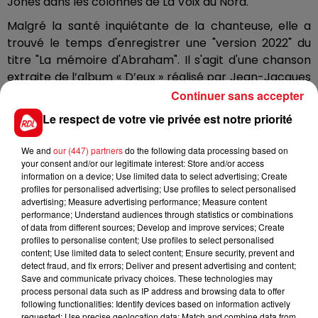
Jones dans les colonnes de La Voix du Nord.
Malgré la santé inquiétante de la chanteuse, elle a
trouvé le temps d'enregistrer une "version 2022" du
titre "La mémoire d'Abraham". Il s'agit d'une chanson
extraite de l’album « D’eux » réalisé par Jean-Jacques
Goldman et paru en 1995.
Continuer sans accepter
Emmenée par l'iconique "Pour que tu m'aimes encore",
Le respect de votre vie privée est notre priorité
cette machine à tubes est devenue au fil des années
l'album francophone le plus vendu de tous les temps,
We and
our (447) partners
do the following data processing based on
your consent and/or our legitimate interest: Store and/or access
avec des ventes à plus de 10 millions d'exemplaires à
information on a device; Use limited data to select advertising; Create
travers le monde !
profiles for personalised advertising; Use profiles to select personalised
advertising; Measure advertising performance; Measure content
On a hâte de retrouver la diva canadienne sur cet
performance; Understand audiences through statistics or combinations
hommage à Goldman prévu pour Janvier 2023.
of data from different sources; Develop and improve services; Create
profiles to personalise content; Use profiles to select personalised
content; Use limited data to select content; Ensure security, prevent and
detect fraud, and fix errors; Deliver and present advertising and content;
Save and communicate privacy choices. These technologies may
process personal data such as IP address and browsing data to offer
FIL D'ACTUS
following functionalities: Identify devices based on information actively
requested; Use precise geolocation data; Match and combine data from