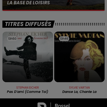
LA BASE DE LOISIRS
La victime a coulé à pic
TITRES DIFFUSÉS
13h50
13h50
13h46
13h46
STEPHAN EICHER
SYLVIE VARTAN
Pas D'ami (comme Toi)
Danse La, Chante La