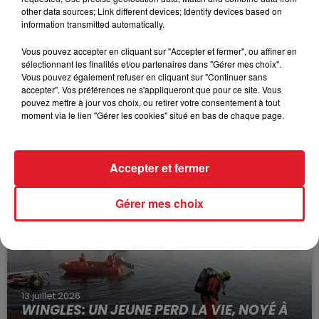
other data sources; Link different devices; Identify devices based on
information transmitted automatically.
Vous pouvez accepter en cliquant sur "Accepter et fermer", ou affiner en
sélectionnant les finalités et/ou partenaires dans "Gérer mes choix".
Vous pouvez également refuser en cliquant sur "Continuer sans
accepter". Vos préférences ne s'appliqueront que pour ce site. Vous
pouvez mettre à jour vos choix, ou retirer votre consentement à tout
moment via le lien "Gérer les cookies" situé en bas de chaque page.
15 juillet 2026
BÉTHUNE: ENQUÊTE POUR HOMICIDE
VOLONTAIRE EN COURS, APRÈS LA...
Selon les premiers éléments, le logement servait
Accepter et fermer
à des prostituées
Gérer mes choix
13 juillet 2026
WINGLES: UN JEUNE PERD LA VIE, NOYÉ À