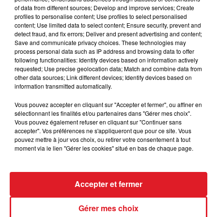
of data from different sources; Develop and improve services; Create
« Les grèves peuvent avoir un impact sur certains
profiles to personalise content; Use profiles to select personalised
travaux de maintenance »
, a indiqué EDF, sans être en
content; Use limited data to select content; Ensure security, prevent and
mesure dans l’immédiat d’évaluer si le calendrier de
detect fraud, and fix errors; Deliver and present advertising and content;
Save and communicate privacy choices. These technologies may
retour au réseau de ces installations serait affecté
process personal data such as IP address and browsing data to offer
par ces mouvements. Le cas échéant, EDF serait
following functionalities: Identify devices based on information actively
tenue de le communiquer.
requested; Use precise geolocation data; Match and combine data from
other data sources; Link different devices; Identify devices based on
information transmitted automatically.
Vous pouvez accepter en cliquant sur "Accepter et fermer", ou affiner en
sélectionnant les finalités et/ou partenaires dans "Gérer mes choix".
FIL D'ACTUS
Vous pouvez également refuser en cliquant sur "Continuer sans
accepter". Vos préférences ne s'appliqueront que pour ce site. Vous
pouvez mettre à jour vos choix, ou retirer votre consentement à tout
moment via le lien "Gérer les cookies" situé en bas de chaque page.
Accepter et fermer
Gérer mes choix
15 juillet 2026