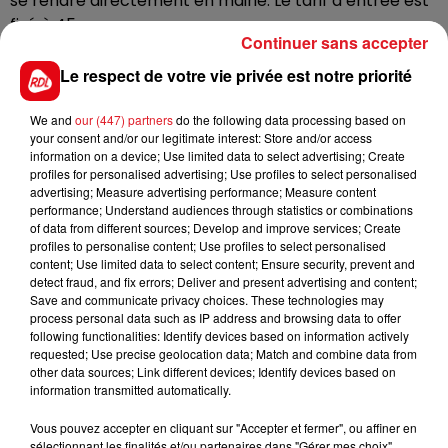
se rendre directement en mairie.
Le tarif d’entrée est
fixé à 45 euros.
Continuer sans accepter
Avant cela,
Chimène Badi sera l’une des têtes
Le respect de votre vie privée est notre priorité
d’affiche du premier festival de l'Ascenseur à Bâteaux
,
en juillet prochain, à Arques.
We and
our (447) partners
do the following data processing based on
your consent and/or our legitimate interest: Store and/or access
information on a device; Use limited data to select advertising; Create
profiles for personalised advertising; Use profiles to select personalised
advertising; Measure advertising performance; Measure content
performance; Understand audiences through statistics or combinations
FIL D'ACTUS
of data from different sources; Develop and improve services; Create
profiles to personalise content; Use profiles to select personalised
content; Use limited data to select content; Ensure security, prevent and
detect fraud, and fix errors; Deliver and present advertising and content;
Save and communicate privacy choices. These technologies may
process personal data such as IP address and browsing data to offer
following functionalities: Identify devices based on information actively
requested; Use precise geolocation data; Match and combine data from
other data sources; Link different devices; Identify devices based on
information transmitted automatically.
15 juillet 2026
Vous pouvez accepter en cliquant sur "Accepter et fermer", ou affiner en
BÉTHUNE: ENQUÊTE POUR HOMICIDE
sélectionnant les finalités et/ou partenaires dans "Gérer mes choix".