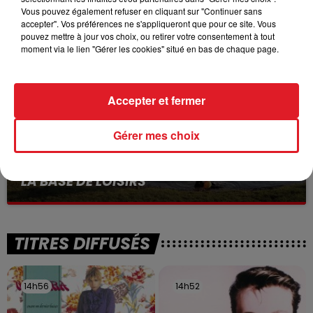
VOLONTAIRE EN COURS, APRÈS LA...
Vous pouvez également refuser en cliquant sur "Continuer sans
Selon les premiers éléments, le logement servait
accepter". Vos préférences ne s'appliqueront que pour ce site. Vous
pouvez mettre à jour vos choix, ou retirer votre consentement à tout
à des prostituées
moment via le lien "Gérer les cookies" situé en bas de chaque page.
Accepter et fermer
Gérer mes choix
13 juillet 2026
WINGLES: UN JEUNE PERD LA VIE, NOYÉ À
LA BASE DE LOISIRS
La victime a coulé à pic
TITRES DIFFUSÉS
14h56
14h56
14h52
14h52