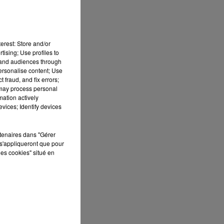
erest: Store and/or
tising; Use profiles to
tand audiences through
personalise content; Use
 fraud, and fix errors;
 may process personal
mation actively
vices; Identify devices
rtenaires dans "Gérer
s'appliqueront que pour
les cookies" situé en