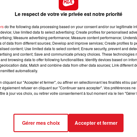
Le respect de votre vie privée est notre priorité
ers
do the following data processing based on your consent and/or our legitimate int
device; Use limited data to select advertising; Create profiles for personalised adver
vertising; Measure advertising performance; Measure content performance; Unders
ns of data from different sources; Develop and improve services; Create profiles to 
alised content; Use limited data to select content; Ensure security, prevent and detect
ertising and content; Save and communicate privacy choices. These technologies
and browsing data to offer following functionalities: Identify devices based on infor
eolocation data; Match and combine data from other data sources; Link different de
nsmitted automatically.
cliquant sur "Accepter et fermer", ou affiner en sélectionnant les finalités et/ou pa
 également refuser en cliquant sur "Continuer sans accepter". Vos préférences ne 
tre à jour vos choix, ou retirer votre consentement à tout moment via le lien "Gérer 
Gérer mes choix
Accepter et fermer