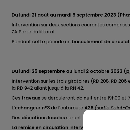
7h00 - 10h00
Du lundi 21 août au mardi 5 septembre 2023 (
Phas
RDL WEEK-END
Intervention sur deux sections courantes comprises e
ZA Porte du littoral .
Pendant cette période un
basculement de circulat
Du lundi 25 septembre au lundi 2 octobre 2023 (
p
Intervention sur les trois giratoires (RD 208, RD 206 
la RD 942 allant jusqu’à la RN 42.
Ces
travaux
se dérouleront
de nuit
entre 19h00 et
L’
échangeur n°3
de l’autoroute
A26
(sortie Saint-O
Des
déviations locales
seront mises en œuvre (voir 
La remise en circulation interviendra en journée.