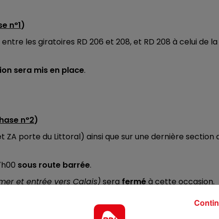
10h00 - 12h00
e n°1
)
RDL WEEKEND
ntre les giratoires RD 206 et 208, et RD 208 à celui de la
ion sera mis en place
.
hase n°2
)
et ZA porte du Littoral) ainsi que sur une dernière section 
 7h00
sous route barrée
.
mer et entrée vers Calais)
sera
fermé
à cette occasion.
plans joints).
Contin