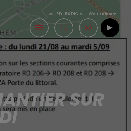
Live :
RDL RADIO
Webradios
HANTIER SUR
DI