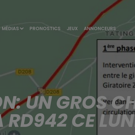
MÉDIAS
PRONOSTICS
JEUX
ANNONCEURS
N: UN GROS C
A RD942 CE LUN