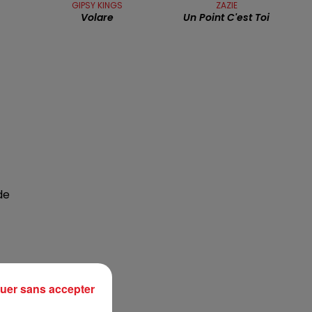
GIPSY KINGS
ZAZIE
Volare
Un Point C'est Toi
7h00 - 10h00
RDL WEEK-END
de
uer sans accepter