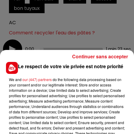
bon tuyaux
AC
Comment recycler l'eau des pâtes ?
0:00
1 min 23 sec
Continuer sans accepter
Le respect de votre vie privée est notre priorité
25 octobre 2022 - 1 min 23 sec
We and
our (447) partners
do the following data processing based on
CLAIRE LES BONS TUYAUX
your consent and/or our legitimate interest: Store and/or access
information on a device; Use limited data to select advertising; Create
profiles for personalised advertising; Use profiles to select personalised
advertising; Measure advertising performance; Measure content
Tous les matins sur RDL, Claire vous donne son astuce
performance; Understand audiences through statistics or combinations
of data from different sources; Develop and improve services; Create
profiles to personalise content; Use profiles to select personalised
content; Use limited data to select content; Ensure security, prevent and
detect fraud, and fix errors; Deliver and present advertising and content;
Save and communicate privacy choices. These technologies may