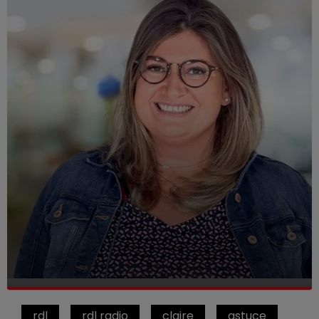
rdl
rdl radio
claire
astuce