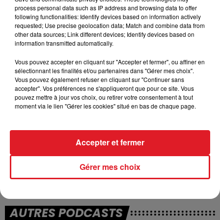
process personal data such as IP address and browsing data to offer
following functionalities: Identify devices based on information actively
requested; Use precise geolocation data; Match and combine data from
TITRES DIFFUSÉS
other data sources; Link different devices; Identify devices based on
information transmitted automatically.
Vous pouvez accepter en cliquant sur "Accepter et fermer", ou affiner en
4h21
4h21
4h17
4h17
sélectionnant les finalités et/ou partenaires dans "Gérer mes choix".
Vous pouvez également refuser en cliquant sur "Continuer sans
accepter". Vos préférences ne s'appliqueront que pour ce site. Vous
pouvez mettre à jour vos choix, ou retirer votre consentement à tout
moment via le lien "Gérer les cookies" situé en bas de chaque page.
Accepter et fermer
WILLIAM SHELLER
JEAN-JACQUES GOLDMAN
Gérer mes choix
Un Homme Heureux
Elle A Fait Un Bébé Toute
Seule
AUTRES PODCASTS