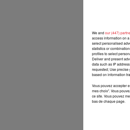
10h00 - 12h00
RDL WEEKEND
We and
our (447) partn
access information on a 
select personalised ad
statistics or combinatio
profiles to select person
Deliver and present adv
data such as IP address 
requested; Use precise g
based on information tra
Vous pouvez accepter en 
mes choix". Vous pouvez
ce site. Vous pouvez met
bas de chaque page.