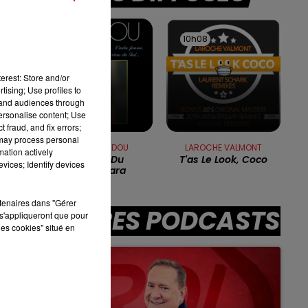
10h00 - 12h00
RDL WEEKEND
10h18
10h18
10h08
10h08
erest: Store and/or
tising; Use profiles to
tand audiences through
personalise content; Use
 fraud, and fix errors;
 may process personal
MICHEL SARDOU
LAROCHE VALMONT
mation actively
Les Lacs Du
T'as Le Look, Coco
vices; Identify devices
Connemara
rtenaires dans "Gérer
AUTRES PODCASTS
s'appliqueront que pour
les cookies" situé en