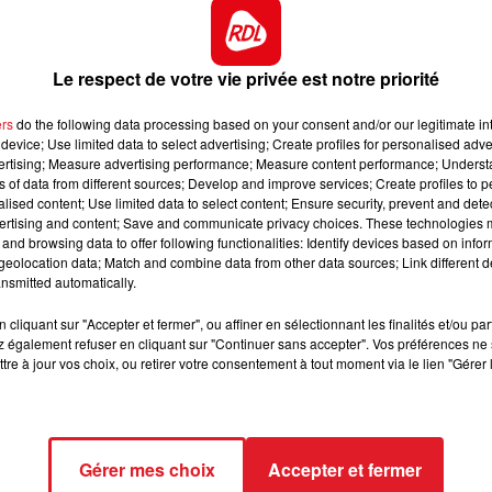
7h00 - 10h00
RDL WEEK-END
Le respect de votre vie privée est notre priorité
ers
do the following data processing based on your consent and/or our legitimate int
device; Use limited data to select advertising; Create profiles for personalised adver
vertising; Measure advertising performance; Measure content performance; Unders
ns of data from different sources; Develop and improve services; Create profiles to 
alised content; Use limited data to select content; Ensure security, prevent and detect
ertising and content; Save and communicate privacy choices. These technologies
and browsing data to offer following functionalities: Identify devices based on infor
eolocation data; Match and combine data from other data sources; Link different de
nsmitted automatically.
cliquant sur "Accepter et fermer", ou affiner en sélectionnant les finalités et/ou pa
 également refuser en cliquant sur "Continuer sans accepter". Vos préférences ne 
tre à jour vos choix, ou retirer votre consentement à tout moment via le lien "Gérer 
Gérer mes choix
Accepter et fermer