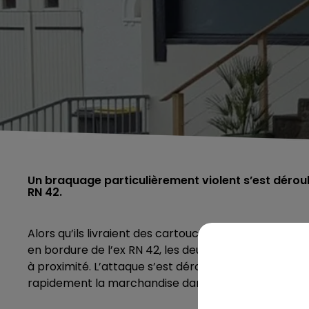
Un braquage particulièrement violent s’est déroulé
RN 42.
Alors qu’ils livraient des cartouches de cigarettes à 
en bordure de l’ex RN 42, les deux livreurs ont été sur
à proximité. L’attaque s’est déroulée en quelques minu
rapidement la marchandise dans leur propre véhicul