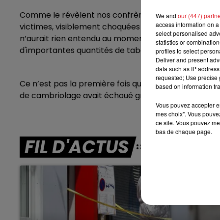
Comme le révèlent nos confrères de La Voix du Nord, 
We and
our (447) partn
8h00 - 10h00
RDL WEEK-END
access information on a 
victimes, visiblement choquées mais indemnes. L’exp
select personalised ad
n’aurait rien entendu au moment des faits. Le monta
statistics or combinatio
d'importantes quantités de tabac ont été dérobées. 
profiles to select person
Deliver and present adv
data such as IP address 
requested; Use precise g
Ce n’est pas la première fois que ce commerce est vi
based on information tra
de cambriolage avait échoué grâce au déclenchem
Vous pouvez accepter en 
mes choix". Vous pouvez
ce site. Vous pouvez met
bas de chaque page.
FIL D'ACTUS