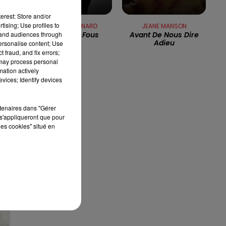
erest: Store and/or
8h00 - 10h00
RDL WEEK-END
tising; Use profiles to
HERBERT LEONARD
JEANE MANSON
tand audiences through
Amoureux Fous
Avant De Nous Dire
Adieu
personalise content; Use
 fraud, and fix errors;
 may process personal
mation actively
vices; Identify devices
ve
rtenaires dans "Gérer
s'appliqueront que pour
les cookies" situé en