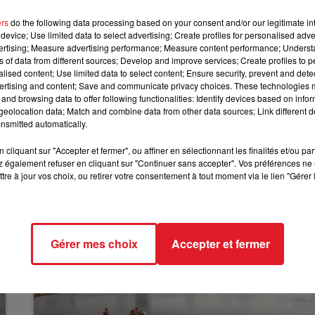
ce sont des clients qui ont découvert et libéré les
ers
do the following data processing based on your consent and/or our legitimate int
11h00 - 12h00
SUR UN AIR D'ACCORDÉON
device; Use limited data to select advertising; Create profiles for personalised adver
loitant du commerce, pourtant présent à l’intérieur,
vertising; Measure advertising performance; Measure content performance; Unders
nt du vol n’est pas connu avec précision, mais
ns of data from different sources; Develop and improve services; Create profiles to 
À ce stade, aucun suspect n’a été interpellé.
alised content; Use limited data to select content; Ensure security, prevent and detect
ertising and content; Save and communicate privacy choices. These technologies
and browsing data to offer following functionalities: Identify devices based on infor
eolocation data; Match and combine data from other data sources; Link different de
sé par une tentative de vol. En février 2024, une tentati
nsmitted automatically.
ent de l’alarme.
cliquant sur "Accepter et fermer", ou affiner en sélectionnant les finalités et/ou pa
 également refuser en cliquant sur "Continuer sans accepter". Vos préférences ne 
tre à jour vos choix, ou retirer votre consentement à tout moment via le lien "Gérer 
Gérer mes choix
Accepter et fermer