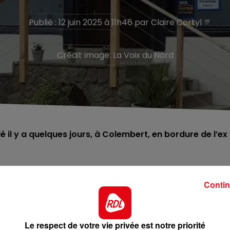
Publié : 12 juin 2025 à 11h46 par Claire Cortyl
Crédit image:
La Voix du Nord
 il y a quelques jours, à Colembert, en bordure de l’ex
l’aube au bar tabac « Ô p’tit café », un établissement situ
Contin
pris par trois individus, surgis d’un véhicule blanc station
tes: les agresseurs ont ligoté les livreurs, puis transféré
e avant de prendre la fuite.
Le respect de votre vie privée est notre priorité