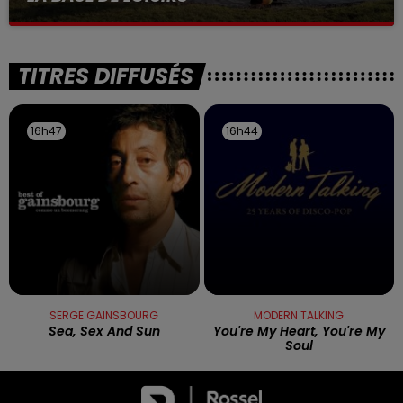
La victime a coulé à pic
TITRES DIFFUSÉS
16h47
16h47
16h44
16h44
SERGE GAINSBOURG
MODERN TALKING
Sea, Sex And Sun
You're My Heart, You're My
Soul