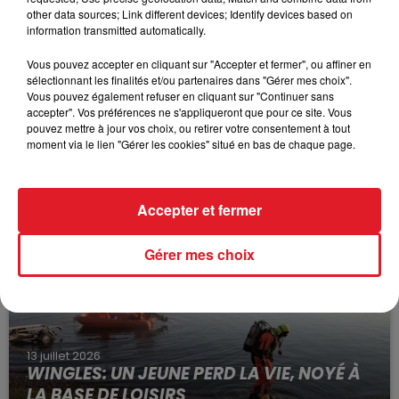
other data sources; Link different devices; Identify devices based on
information transmitted automatically.
Vous pouvez accepter en cliquant sur "Accepter et fermer", ou affiner en
sélectionnant les finalités et/ou partenaires dans "Gérer mes choix".
Vous pouvez également refuser en cliquant sur "Continuer sans
accepter". Vos préférences ne s'appliqueront que pour ce site. Vous
pouvez mettre à jour vos choix, ou retirer votre consentement à tout
15 juillet 2026
moment via le lien "Gérer les cookies" situé en bas de chaque page.
BÉTHUNE: ENQUÊTE POUR HOMICIDE
VOLONTAIRE EN COURS, APRÈS LA...
Selon les premiers éléments, le logement servait
Accepter et fermer
à des prostituées
Gérer mes choix
13 juillet 2026
WINGLES: UN JEUNE PERD LA VIE, NOYÉ À
LA BASE DE LOISIRS