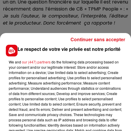
un an. Une question financière sur laquelle il est revenu
récemment dans l’émission de C8 « TPMP People » : «
Je suis l'auteur, le compositeur, l'interprète, l'éditeur
et le producteur. Donc forcément ça rapporte !
« Mais
Rassurez-vous, il ne me reste pas 1.500 balles
Continuer sans accepter
dans ma poche tous les soirs après le passage des
Le respect de votre vie privée est notre priorité
impôts. Donc voilà, mais ça rapporte beaucoup
d'argent oui
» a-t-il conclu. Avant de rappeler qu'il
We and
our (447) partners
do the following data processing based on
touche aussi quelques billets lorsque la chanson est
your consent and/or our legitimate interest: Store and/or access
utilisée sur les réseaux sociaux.
information on a device; Use limited data to select advertising; Create
profiles for personalised advertising; Use profiles to select personalised
Patrick Hernandez sera à l’affiche de « la nouvelle
advertising; Measure advertising performance; Measure content
tournée stars 80 » qui débutera en février 2023.
performance; Understand audiences through statistics or combinations
of data from different sources; Develop and improve services; Create
profiles to personalise content; Use profiles to select personalised
content; Use limited data to select content; Ensure security, prevent and
detect fraud, and fix errors; Deliver and present advertising and content;
Save and communicate privacy choices. These technologies may
FIL D'ACTUS
process personal data such as IP address and browsing data to offer
following functionalities: Identify devices based on information actively
requested; Use precise geolocation data; Match and combine data from