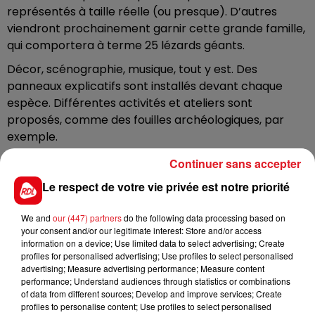
représentés à taille réelle (ou presque). D’autres
viendront prochainement garnir cette grande famille,
qui comportera à terme 25 lézards géants.
Décor, scénographie, musique, tout y est. Des
panneaux explicatifs sont installés devant chaque
espèce. Différentes activités et ateliers sont
proposés, comme des fouilles archéologiques, par
exemple.
Continuer sans accepter
Le Dino Parc, installé au sein du parc du Fort-Louis,
Le respect de votre vie privée est notre priorité
représente un investissement de quelques 500.000
euros pour la commune. Coudekerque-Branche
We and
our (447) partners
do the following data processing based on
espère booster sa fréquentation de 15% dès cet été.
your consent and/or our legitimate interest: Store and/or access
information on a device; Use limited data to select advertising; Create
Infos pratiques disponibles sur
le site de la Ville
.
profiles for personalised advertising; Use profiles to select personalised
advertising; Measure advertising performance; Measure content
Ouverture tous les jours de 13h à 20h
performance; Understand audiences through statistics or combinations
Hors vacances scolaires : Mercredi, weekend et jours
of data from different sources; Develop and improve services; Create
profiles to personalise content; Use profiles to select personalised
fériés de 13h à 20h