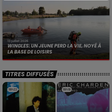
à des prostituées
13 juillet 2026
WINGLES: UN JEUNE PERD LA VIE, NOYÉ À
LA BASE DE LOISIRS
La victime a coulé à pic
TITRES DIFFUSÉS
18h22
18h22
18h18
18h18