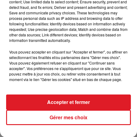
content; Use limited data to select content; Ensure security, prevent and
Tarifs : (pas de réservation), en caisse
detect fraud, and fix errors; Deliver and present advertising and content;
5 euros pour les + de 12 ans, 3 euros pour les moins
Save and communicate privacy choices. These technologies may
process personal data such as IP address and browsing data to offer
de 12 ans, gratuit pour les moins de 5 ans.
following functionalities: Identify devices based on information actively
requested; Use precise geolocation data; Match and combine data from
other data sources; Link different devices; Identify devices based on
information transmitted automatically.
FIL D'ACTUS
Vous pouvez accepter en cliquant sur "Accepter et fermer", ou affiner en
sélectionnant les finalités et/ou partenaires dans "Gérer mes choix".
Vous pouvez également refuser en cliquant sur "Continuer sans
accepter". Vos préférences ne s'appliqueront que pour ce site. Vous
pouvez mettre à jour vos choix, ou retirer votre consentement à tout
moment via le lien "Gérer les cookies" situé en bas de chaque page.
Accepter et fermer
15 juillet 2026
BÉTHUNE: ENQUÊTE POUR HOMICIDE
Gérer mes choix
VOLONTAIRE EN COURS, APRÈS LA...
Selon les premiers éléments, le logement servait