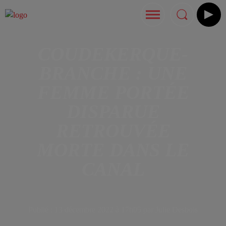
COUDEKERQUE-
BRANCHE : UNE
FEMME PORTÉE
DISPARUE
RETROUVÉE
MORTE DANS LE
CANAL
Publié : 13 décembre 2022 à 17h05 par Julie Desbois