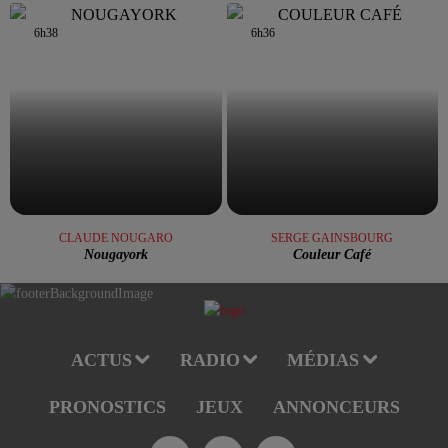
6h38
6h38
6h36
6h36
CLAUDE NOUGARO
SERGE GAINSBOURG
Nougayork
Couleur Café
ACTUS
RADIO
MÉDIAS
PRONOSTICS
JEUX
ANNONCEURS