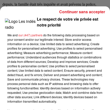
depuis, la famille était très inquiète et avait prévenu la police,
d’autant que son téléphone avait été retrouvé près du Burger King,
Continuer sans accepter
au rond-point de la Villette.
Le respect de votre vie privée est
notre priorité
Une enquête est ouverte pour déterminer les causes de la
mort.
Toutes les hypothèses sont étudiées.
We and
our (447) partners
do the following data processing based on
your consent and/or our legitimate interest: Store and/or access
information on a device; Use limited data to select advertising; Create
profiles for personalised advertising; Use profiles to select personalised
advertising; Measure advertising performance; Measure content
performance; Understand audiences through statistics or combinations
of data from different sources; Develop and improve services; Create
profiles to personalise content; Use profiles to select personalised
FIL D'ACTUS
content; Use limited data to select content; Ensure security, prevent and
detect fraud, and fix errors; Deliver and present advertising and content;
Save and communicate privacy choices. These technologies may
process personal data such as IP address and browsing data to offer
following functionalities: Identify devices based on information actively
requested; Use precise geolocation data; Match and combine data from
other data sources; Link different devices; Identify devices based on
information transmitted automatically.