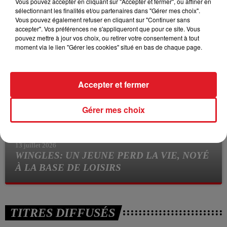
Vous pouvez accepter en cliquant sur "Accepter et fermer", ou affiner en
sélectionnant les finalités et/ou partenaires dans "Gérer mes choix".
15 juillet 2026
Vous pouvez également refuser en cliquant sur "Continuer sans
BÉTHUNE: ENQUÊTE POUR HOMICIDE
accepter". Vos préférences ne s'appliqueront que pour ce site. Vous
pouvez mettre à jour vos choix, ou retirer votre consentement à tout
VOLONTAIRE EN COURS, APRÈS LA...
moment via le lien "Gérer les cookies" situé en bas de chaque page.
Selon les premiers éléments, le logement servait à des
prostituées
Accepter et fermer
Gérer mes choix
13 juillet 2026
WINGLES: UN JEUNE PERD LA VIE, NOYÉ
À LA BASE DE LOISIRS
La victime a coulé à pic
TITRES DIFFUSÉS