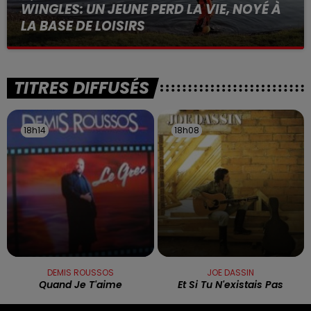
WINGLES: UN JEUNE PERD LA VIE, NOYÉ À
LA BASE DE LOISIRS
La victime a coulé à pic
TITRES DIFFUSÉS
18h14
18h14
18h08
18h08
DEMIS ROUSSOS
JOE DASSIN
Quand Je T'aime
Et Si Tu N'existais Pas