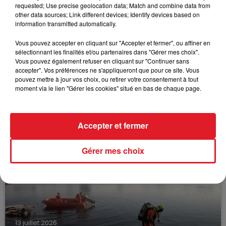
requested; Use precise geolocation data; Match and combine data from
other data sources; Link different devices; Identify devices based on
information transmitted automatically.
Vous pouvez accepter en cliquant sur "Accepter et fermer", ou affiner en
sélectionnant les finalités et/ou partenaires dans "Gérer mes choix".
Vous pouvez également refuser en cliquant sur "Continuer sans
accepter". Vos préférences ne s'appliqueront que pour ce site. Vous
pouvez mettre à jour vos choix, ou retirer votre consentement à tout
moment via le lien "Gérer les cookies" situé en bas de chaque page.
15 juillet 2026
BÉTHUNE: ENQUÊTE POUR HOMICIDE
VOLONTAIRE EN COURS, APRÈS LA...
Accepter et fermer
Selon les premiers éléments, le logement servait
à des prostituées
Gérer mes choix
13 juillet 2026