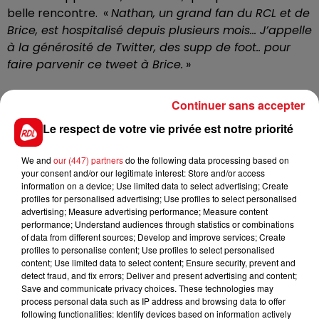
belle rencontre. «
Nathan, un grand fan du RCL et de
Brice, est hospitalisé depuis plusieurs mois... J’appelle
à la générosité de Twitter, des supp de foot.. pour
faire parvenir ce tweet à Brice.
»
Continuer sans accepter
Quelques heures à peine plus tard, Brice Samba a eu
Le respect de votre vie privée est notre priorité
le message. Et il se présente aussitôt à l’hôpital, pour
passer une heure avec Nathan et discuter, de sa
We and
our (447) partners
do the following data processing based on
carrière, notamment.
your consent and/or our legitimate interest: Store and/or access
information on a device; Use limited data to select advertising; Create
profiles for personalised advertising; Use profiles to select personalised
Brice Samba, qui a offert un maillot décicacé à Nathan
advertising; Measure advertising performance; Measure content
performance; Understand audiences through statistics or combinations
l’a également invité en loge à participer le 8 octobre
of data from different sources; Develop and improve services; Create
au derby, Lens - Lille.
profiles to personalise content; Use profiles to select personalised
content; Use limited data to select content; Ensure security, prevent and
detect fraud, and fix errors; Deliver and present advertising and content;
Save and communicate privacy choices. These technologies may
process personal data such as IP address and browsing data to offer
FIL D'ACTUS
following functionalities: Identify devices based on information actively