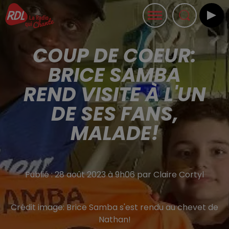
COUP DE COEUR:
BRICE SAMBA
REND VISITE À L'UN
DE SES FANS,
MALADE!
Publié : 28 août 2023 à 9h06 par Claire Cortyl
Crédit image:
Brice Samba s'est rendu au chevet de
Nathan!