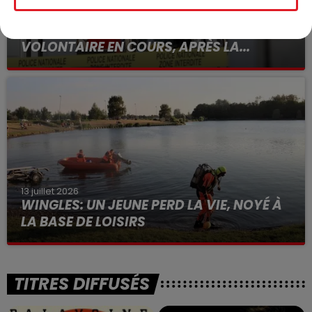
15 juillet 2026
BÉTHUNE: ENQUÊTE POUR HOMICIDE
VOLONTAIRE EN COURS, APRÈS LA...
Selon les premiers éléments, le logement servait
à des prostituées
13 juillet 2026
WINGLES: UN JEUNE PERD LA VIE, NOYÉ À
LA BASE DE LOISIRS
La victime a coulé à pic
TITRES DIFFUSÉS