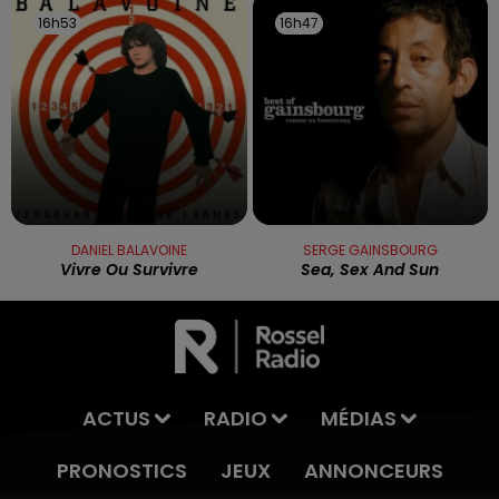
16h53
16h53
16h47
16h47
DANIEL BALAVOINE
SERGE GAINSBOURG
Vivre Ou Survivre
Sea, Sex And Sun
ACTUS
RADIO
MÉDIAS
PRONOSTICS
JEUX
ANNONCEURS