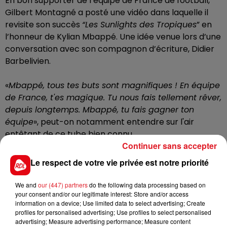
En bon supporter de l’équipe de France de football,
Gilbert Montagné a posté une vidéo dans laquelle il
revisite son succès
“Les Sunlights des Tropiques
” en
l’honneur de Kylian Mbappé. Une idée venue lors d’une
conversation avec son compagnon d’écriture, Didier
Barbelivien.
«
Mbappé, tous tes buts sont magnifiques ! En équipe
de France, t'es magique. Tu nous fais tellement rêver,
depuis longtemps. Mbappé, tu fais gagner ton
équipe
», peut-on notamment entendre sur l'air
entêtant de ce tube bien connu.
Continuer sans accepter
Un soutien de poids en vue du quart de finale de la
Le respect de votre vie privée est notre priorité
Coupe du Monde entre la France et l’Angleterre ce
samedi à 20h.
We and
our (447) partners
do the following data processing based on
your consent and/or our legitimate interest: Store and/or access
information on a device; Use limited data to select advertising; Create
profiles for personalised advertising; Use profiles to select personalised
advertising; Measure advertising performance; Measure content