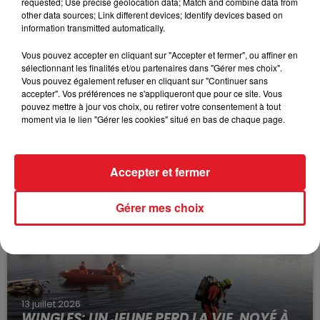
requested; Use precise geolocation data; Match and combine data from
other data sources; Link different devices; Identify devices based on
information transmitted automatically.
Vous pouvez accepter en cliquant sur "Accepter et fermer", ou affiner en
sélectionnant les finalités et/ou partenaires dans "Gérer mes choix".
Vous pouvez également refuser en cliquant sur "Continuer sans
accepter". Vos préférences ne s'appliqueront que pour ce site. Vous
pouvez mettre à jour vos choix, ou retirer votre consentement à tout
moment via le lien "Gérer les cookies" situé en bas de chaque page.
15 juillet 2026
BÉTHUNE: ENQUÊTE POUR HOMICIDE
VOLONTAIRE EN COURS, APRÈS LA...
Accepter et fermer
Selon les premiers éléments, le logement servait
à des prostituées
Gérer mes choix
13 juillet 2026
WINGLES: UN JEUNE PERD LA VIE, NOYÉ À