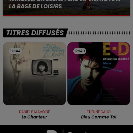
LA BASE DE LOISIRS
La victime a coulé à pic
TITRES DIFFUSÉS
12h44
12h44
12h40
12h40
DANIEL BALAVOINE
ETIENNE DAHO
Le Chanteur
Bleu Comme Toi