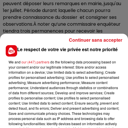
peuvent déposer leurs remarques en mairie, jusqu'au
1er juillet. Période durant laquelle chacun pourra
prendre connaissance du dossier et consigner ses
observations.À noter qu’une commissaire enquêteur
tiendra trois permanences pour recevoir les
observations : le mercredi 1er juin, de 9 heures à 12
Continuer sans accepter
heures, le mercredi 8 juin, de 14 heures à 17 heures, le
Le respect de votre vie privée est notre priorité
mardi 14 juin, de 16 heures à 19 heures, le samedi 25 juin,
de 9 heures à 12 heures, et le vendredi 1er juillet, de 14
We and
our (447) partners
do the following data processing based on
heures à 17 heures.
your consent and/or our legitimate interest: Store and/or access
information on a device; Use limited data to select advertising; Create
profiles for personalised advertising; Use profiles to select personalised
advertising; Measure advertising performance; Measure content
performance; Understand audiences through statistics or combinations
of data from different sources; Develop and improve services; Create
profiles to personalise content; Use profiles to select personalised
content; Use limited data to select content; Ensure security, prevent and
detect fraud, and fix errors; Deliver and present advertising and content;
Save and communicate privacy choices. These technologies may
process personal data such as IP address and browsing data to offer
FIL D'ACTUS
following functionalities: Identify devices based on information actively