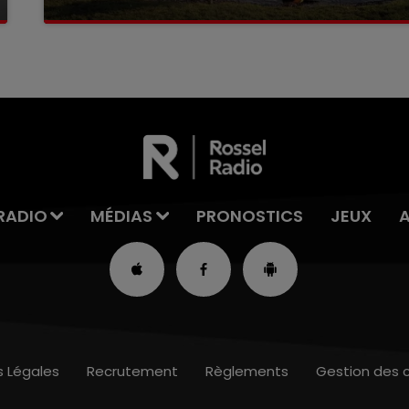
La victime a coulé à pic
RADIO
MÉDIAS
PRONOSTICS
JEUX
s Légales
Recrutement
Règlements
Gestion des 