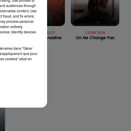
tising; Use profiles to
16h00 - 19h00
tand audiences through
LE JUKEBOX RDL
personalise content; Use
 fraud, and fix errors;
 may process personal
mation actively
vices; Identify devices
LAURENT VOULZY
CELINE DION
Le Coeur Grenadine
On Ne Change Pas
rtenaires dans "Gérer
s'appliqueront que pour
les cookies" situé en