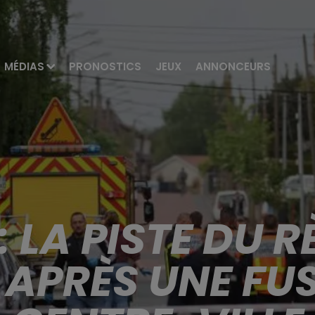
MÉDIAS
PRONOSTICS
JEUX
ANNONCEURS
 LA PISTE DU 
APRÈS UNE FUS