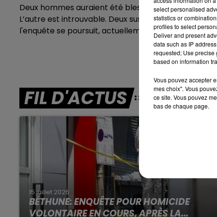
access information on a 
Deux hommes auraient été blessés par balle. L’un gr
12h00 - 13h00
select personalised ad
RDL & VOUS
L’autre est introuvable. Deux suspects ont été inte
statistics or combinatio
profiles to select person
l'enquête se poursuit, actuellement.
Deliver and present adv
data such as IP address 
requested; Use precise g
based on information tra
Vous pouvez accepter en 
mes choix". Vous pouvez
FIL D'ACTUS
ce site. Vous pouvez met
bas de chaque page.
15 juillet 2026
BÉTHUNE: ENQUÊTE POUR HOMICIDE
VOLONTAIRE EN COURS, APRÈS LA...