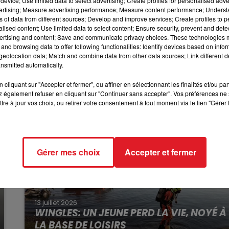
device; Use limited data to select advertising; Create profiles for personalised adver
avement touché à la cuisse a été transporté à l’hôpital.
13h00 - 16h00
vertising; Measure advertising performance; Measure content performance; Unders
LES APRÈS-MIDI QUI CHANTENT
rpellés. La piste du règlement de compte est évoquée et
ns of data from different sources; Develop and improve services; Create profiles to 
alised content; Use limited data to select content; Ensure security, prevent and detect
ertising and content; Save and communicate privacy choices. These technologies
and browsing data to offer following functionalities: Identify devices based on infor
eolocation data; Match and combine data from other data sources; Link different de
nsmitted automatically.
cliquant sur "Accepter et fermer", ou affiner en sélectionnant les finalités et/ou pa
 également refuser en cliquant sur "Continuer sans accepter". Vos préférences ne 
tre à jour vos choix, ou retirer votre consentement à tout moment via le lien "Gérer 
Gérer mes choix
Accepter et fermer
13 juillet 2026
WINGLES: UN JEUNE PERD LA VIE, NOYÉ À
LA BASE DE LOISIRS