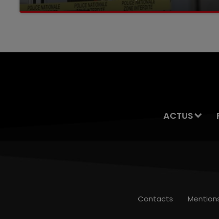
Selon les premiers éléments, le logement
servait à des prostituées
ACTUS
Contacts
Mention