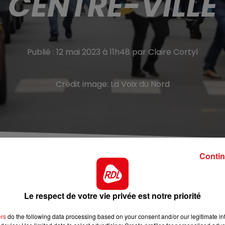
CENTRE-VILLE
Publié : 12 mai 2023 à 11h48 par Claire Cortyl
Crédit image:
La Voix du Nord
Contin
n plein centre de Courrières. Plusieurs individus se sont
Le respect de votre vie privée est notre priorité
ivée en trombe, et deux hommes, cagoulés, en sont sortis.
s de
La Voix du Nord
ers
do the following data processing based on your consent and/or our legitimate int