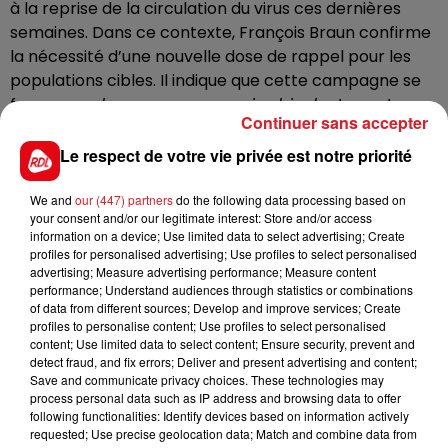
à la reprise de la circulation du virus ces dernières
semaines. Dans ce contexte, François Braun confirme
la nécessité d’une nouvelle dose de rappel pour les
populations cibles. Il
indique que cette campagne se
fera avec «
les
nouveaux vaccins
bivalents contre
Continuer sans accepter
Omicron
,
c'est-à-dire ce vaccin qui vous vaccine sur
la souche sauvage mais également contre Omicron
Le respect de votre vie privée est notre priorité
».
Les plus de 60 ans, les plus fragiles et leur entourage
ainsi que les soignants sont avant tout concernés.
We and
our (447) partners
do the following data processing based on
your consent and/or our legitimate interest: Store and/or access
information on a device; Use limited data to select advertising; Create
Le ministre appelle également à davantage porter le
profiles for personalised advertising; Use profiles to select personalised
masque pour limiter les risques de propagation du
advertising; Measure advertising performance; Measure content
performance; Understand audiences through statistics or combinations
covid alors que l'automne commence.
of data from different sources; Develop and improve services; Create
profiles to personalise content; Use profiles to select personalised
content; Use limited data to select content; Ensure security, prevent and
detect fraud, and fix errors; Deliver and present advertising and content;
Save and communicate privacy choices. These technologies may
FIL D'ACTUS
process personal data such as IP address and browsing data to offer
following functionalities: Identify devices based on information actively
requested; Use precise geolocation data; Match and combine data from