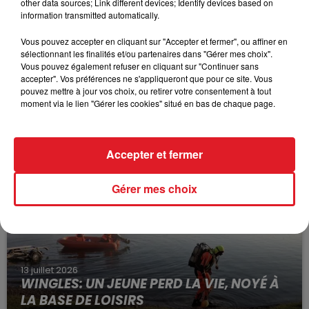
other data sources; Link different devices; Identify devices based on
information transmitted automatically.
Vous pouvez accepter en cliquant sur "Accepter et fermer", ou affiner en
sélectionnant les finalités et/ou partenaires dans "Gérer mes choix".
Vous pouvez également refuser en cliquant sur "Continuer sans
accepter". Vos préférences ne s'appliqueront que pour ce site. Vous
pouvez mettre à jour vos choix, ou retirer votre consentement à tout
15 juillet 2026
moment via le lien "Gérer les cookies" situé en bas de chaque page.
BÉTHUNE: ENQUÊTE POUR HOMICIDE
VOLONTAIRE EN COURS, APRÈS LA...
Selon les premiers éléments, le logement servait
Accepter et fermer
à des prostituées
Gérer mes choix
13 juillet 2026
WINGLES: UN JEUNE PERD LA VIE, NOYÉ À
LA BASE DE LOISIRS