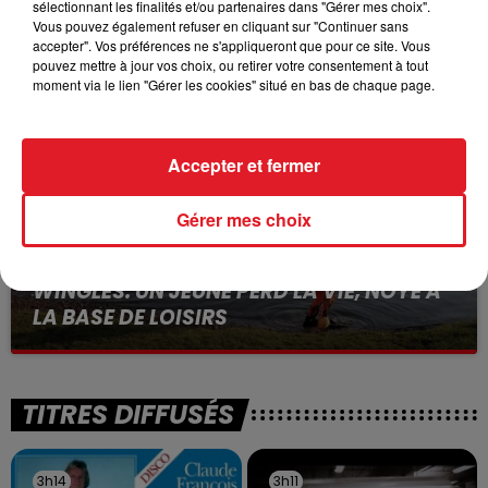
sélectionnant les finalités et/ou partenaires dans "Gérer mes choix".
BÉTHUNE: ENQUÊTE POUR HOMICIDE
Vous pouvez également refuser en cliquant sur "Continuer sans
VOLONTAIRE EN COURS, APRÈS LA...
accepter". Vos préférences ne s'appliqueront que pour ce site. Vous
pouvez mettre à jour vos choix, ou retirer votre consentement à tout
Selon les premiers éléments, le logement servait
moment via le lien "Gérer les cookies" situé en bas de chaque page.
à des prostituées
Accepter et fermer
Gérer mes choix
13 juillet 2026
WINGLES: UN JEUNE PERD LA VIE, NOYÉ À
LA BASE DE LOISIRS
La victime a coulé à pic
TITRES DIFFUSÉS
3h14
3h14
3h11
3h11