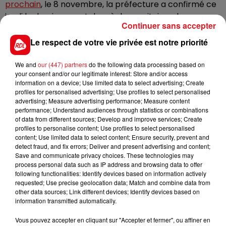
prochain
, le 8 novembre, la préfecture a confirmé ce
jeudi le durcissement des règles sanitaires dans
Continuer sans accepter
certains lieux recevant du public. C’est dont le retour
de la jauge à 75% dans les salles de spectacles et
Le respect de votre vie privée est notre priorité
concerts où le public est debout et dans les
discothèques du département. La mesure s’applique,
We and
our (447) partners
do the following data processing based on
your consent and/or our legitimate interest: Store and/or access
elle aussi, à partir de lundi.
information on a device; Use limited data to select advertising; Create
profiles for personalised advertising; Use profiles to select personalised
advertising; Measure advertising performance; Measure content
performance; Understand audiences through statistics or combinations
of data from different sources; Develop and improve services; Create
FIL D'ACTUS
profiles to personalise content; Use profiles to select personalised
content; Use limited data to select content; Ensure security, prevent and
detect fraud, and fix errors; Deliver and present advertising and content;
Save and communicate privacy choices. These technologies may
process personal data such as IP address and browsing data to offer
following functionalities: Identify devices based on information actively
requested; Use precise geolocation data; Match and combine data from
other data sources; Link different devices; Identify devices based on
information transmitted automatically.
Vous pouvez accepter en cliquant sur "Accepter et fermer", ou affiner en
15 juillet 2026