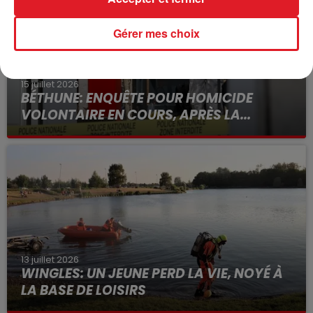
Gérer mes choix
15 juillet 2026
BÉTHUNE: ENQUÊTE POUR HOMICIDE
VOLONTAIRE EN COURS, APRÈS LA...
Selon les premiers éléments, le logement servait
à des prostituées
13 juillet 2026
WINGLES: UN JEUNE PERD LA VIE, NOYÉ À
LA BASE DE LOISIRS
La victime a coulé à pic