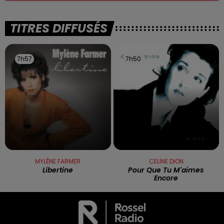
TITRES DIFFUSÉS
7h57
7h57
7h50
7h50
MYLÈNE FARMER
CELINE DION
Libertine
Pour Que Tu M'aimes
Encore