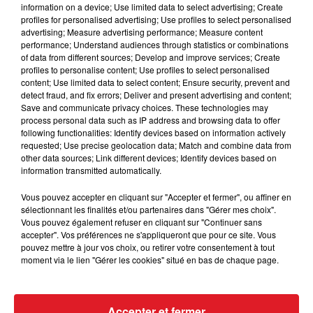
information on a device; Use limited data to select advertising; Create
profiles for personalised advertising; Use profiles to select personalised
Afficher l'élément
advertising; Measure advertising performance; Measure content
performance; Understand audiences through statistics or combinations
of data from different sources; Develop and improve services; Create
profiles to personalise content; Use profiles to select personalised
Cet élément est masqué compte-tenu du refus
content; Use limited data to select content; Ensure security, prevent and
detect fraud, and fix errors; Deliver and present advertising and content;
du dépôt de cookies que vous avez exprimé. Si
Save and communicate privacy choices. These technologies may
vous souhaitez l'afficher, merci de nous donner
process personal data such as IP address and browsing data to offer
votre accord en cliquant sur le bouton ci-
following functionalities: Identify devices based on information actively
requested; Use precise geolocation data; Match and combine data from
dessous.
other data sources; Link different devices; Identify devices based on
information transmitted automatically.
Afficher l'élément
Vous pouvez accepter en cliquant sur "Accepter et fermer", ou affiner en
sélectionnant les finalités et/ou partenaires dans "Gérer mes choix".
Vous pouvez également refuser en cliquant sur "Continuer sans
accepter". Vos préférences ne s'appliqueront que pour ce site. Vous
pouvez mettre à jour vos choix, ou retirer votre consentement à tout
FIL D'ACTUS
moment via le lien "Gérer les cookies" situé en bas de chaque page.
Accepter et fermer