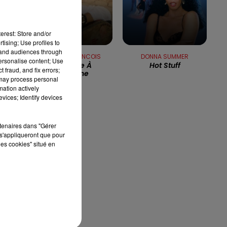
nt
16h00 - 19h00
LE JUKEBOX RDL
erest: Store and/or
tising; Use profiles to
tand audiences through
FREDERIC FRANCOIS
DONNA SUMMER
personalise content; Use
Je T'aime À
Hot Stuff
 fraud, and fix errors;
L'italienne
 may process personal
mation actively
vices; Identify devices
rtenaires dans "Gérer
s'appliqueront que pour
les cookies" situé en