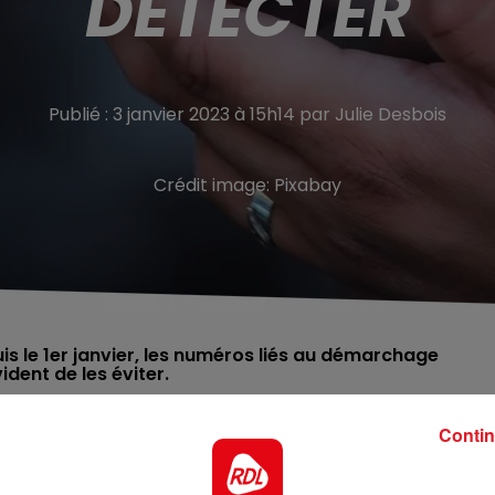
DÉTECTER
Publié : 3 janvier 2023 à 15h14 par Julie Desbois
Crédit image:
Pixabay
 le 1er janvier, les numéros liés au démarchage
ident de les éviter.
Contin
 ce qui est devenu une véritable plaie au quotidien : le
e repérer. Depuis ce 1er janvier 2023,
les plateformes
o débutant par 09 suivi de 37,38 ou 39 pour vous