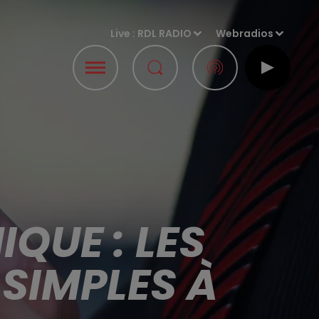
Live :
RDL RADIO
Webradios
QUE : LES
SIMPLES À