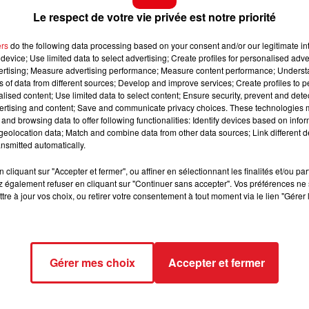
 depuis des numéros commençant par 06 ou 07 sont so
Le respect de votre vie privée est notre priorité
13h00 - 16h00
étude : ces
numéros appartiennent forcément à des
LES APRÈS-MIDI QUI CHANTENT
ers
do the following data processing based on your consent and/or our legitimate int
device; Use limited data to select advertising; Create profiles for personalised adver
vertising; Measure advertising performance; Measure content performance; Unders
ré à partir du mois de mars. Les appels devro
nt
ns of data from different sources; Develop and improve services; Create profiles to 
alised content; Use limited data to select content; Ensure security, prevent and detect
 lundi au vendredi.
Il sera également interdit à une
ertising and content; Save and communicate privacy choices. These technologies
s de quatre fois dans le mois.
and browsing data to offer following functionalities: Identify devices based on infor
eolocation data; Match and combine data from other data sources; Link different de
nsmitted automatically.
 de nombreux abus et fraudes,
la prospection
seaux sociaux) dans le cadre du compte personnel de
cliquant sur "Accepter et fermer", ou affiner en sélectionnant les finalités et/ou pa
 également refuser en cliquant sur "Continuer sans accepter". Vos préférences ne 
tre à jour vos choix, ou retirer votre consentement à tout moment via le lien "Gérer 
Gérer mes choix
Accepter et fermer