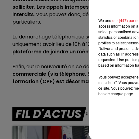
solliciter. Les appels intempestifs commerciaux
12h00 - 13h00
interdits
.
Vous pouvez donc, décrochez en toute qui
RDL & VOUS
We and
our (447) partn
particuliers.
access information on a 
select personalised ad
Le démarchage téléphonique sera encore plus encad
statistics or combinatio
profiles to select person
uniquement avoir lieu de 10h à 13h et de 14h à 20h du
Deliver and present adv
plateforme de joindre un même consommation plu
data such as IP address 
requested; Use precise g
based on information tra
Enfin, autre nouveauté en ce début d’année : après
commerciale (via téléphone, SMS, mail ou les ré
Vous pouvez accepter en 
formation (CPF) est
désormais interdite
.
mes choix". Vous pouvez
ce site. Vous pouvez met
bas de chaque page.
FIL D'ACTUS