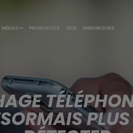
MÉDIAS
PRONOSTICS
JEUX
ANNONCEURS
GE TÉLÉPHONI
ÉSORMAIS PLUS 