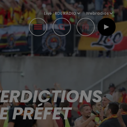
Live :
RDL RADIO
Webradios
NTERDICTIONS
E PRÉFET