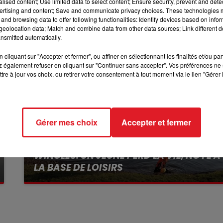
alised content; Use limited data to select content; Ensure security, prevent and detect
ertising and content; Save and communicate privacy choices. These technologies
10h00 - 12h00
and browsing data to offer following functionalities: Identify devices based on infor
RDL WEEKEND
eolocation data; Match and combine data from other data sources; Link different de
nsmitted automatically.
cliquant sur "Accepter et fermer", ou affiner en sélectionnant les finalités et/ou pa
 également refuser en cliquant sur "Continuer sans accepter". Vos préférences ne 
tre à jour vos choix, ou retirer votre consentement à tout moment via le lien "Gérer 
Gérer mes choix
Accepter et fermer
13 juillet 2026
WINGLES: UN JEUNE PERD LA VIE, NOYÉ À
LA BASE DE LOISIRS
La victime a coulé à pic