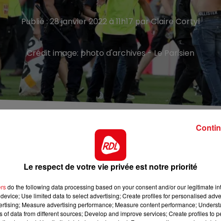
Publié : 28 janvier 2022 à 11h17 par Claire Cortyl
Crédit image:
photo d'archives - Le Parisien
Contin
de certains supporters Sang et Or après les incidents lor
Le respect de votre vie privée est notre priorité
r ont été abrogées par la préfecture. Des sanctions
fet vient de faire marche arrière, en les abrogeant
ers
do the following data processing based on your consent and/or our legitimate int
evrait prendre d’autres mesures, moins restrictives.
device; Use limited data to select advertising; Create profiles for personalised adver
rendre jusqu’à 4 fois dans la même journée au commissaria
vertising; Measure advertising performance; Measure content performance; Unders
ns of data from different sources; Develop and improve services; Create profiles to 