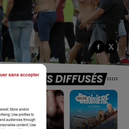
uer sans accepter
TITRES DIFFUSÉS
s
19h32
19h32
19h28
19h28
erest: Store and/or
tising; Use profiles to
t
tand audiences through
personalise content; Use