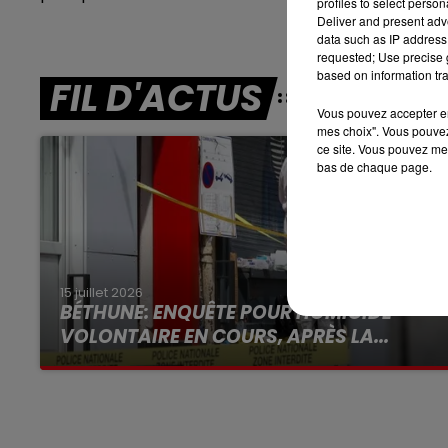
profiles to select person
Deliver and present adv
7h00 - 10h00
data such as IP address 
RDL WEEK-END
requested; Use precise g
based on information tra
FIL D'ACTUS
Vous pouvez accepter en 
mes choix". Vous pouvez
ce site. Vous pouvez met
bas de chaque page.
15 juillet 2026
BÉTHUNE: ENQUÊTE POUR HOMICIDE
VOLONTAIRE EN COURS, APRÈS LA...
Selon les premiers éléments, le logement
servait à des prostituées