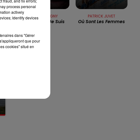
 fraud, and fix errors;
 may process personal
7h00 - 10h00
mation actively
RDL WEEK-END
FLORENT PAGNY
PATRICK JUVET
vices; Identify devices
Je Sais Qui Je Suis
Où Sont Les Femmes
rtenaires dans "Gérer
s'appliqueront que pour
les cookies" situé en