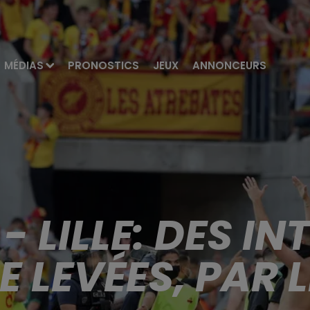
MÉDIAS
PRONOSTICS
JEUX
ANNONCEURS
- LILLE: DES I
E LEVÉES, PAR L