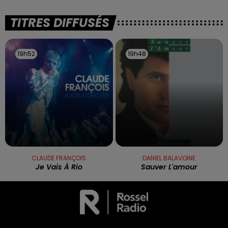
TITRES DIFFUSÉS
19h52
19h52
19h48
19h48
CLAUDE FRANÇOIS
DANIEL BALAVOINE
Je Vais À Rio
Sauver L'amour