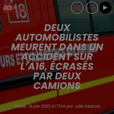
DEUX
AUTOMOBILISTES
MEURENT DANS UN
ACCIDENT SUR
L’A16, ÉCRASÉS
PAR DEUX
CAMIONS
Publié : 16 juin 2022 à 17h14 par Julie Desbois