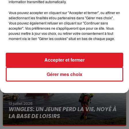
information transmitted automatically.
Vous pouvez accepter en cliquant sur "Accepter et fermer", ou affiner en
sélectionnant les finalités et/ou partenaires dans "Gérer mes choix".
Vous pouvez également refuser en cliquant sur "Continuer sans
accepter". Vos préférences ne s'appliqueront que pour ce site. Vous
15 juillet 2026
pouvez mettre à jour vos choix, ou retirer votre consentement à tout
BÉTHUNE: ENQUÊTE POUR HOMICIDE
moment via le lien "Gérer les cookies" situé en bas de chaque page.
VOLONTAIRE EN COURS, APRÈS LA...
Selon les premiers éléments, le logement servait
à des prostituées
Accepter et fermer
Gérer mes choix
13 juillet 2026
WINGLES: UN JEUNE PERD LA VIE, NOYÉ À
LA BASE DE LOISIRS
La victime a coulé à pic