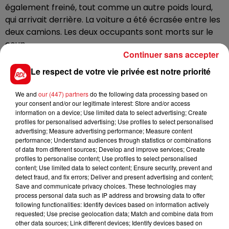
également freiné, tout comme un autre poids lourd,
qui arrivait derrière.
La voiture a été écrasée entre les
deux camions. Les deux occupants sont morts sur le
coup.
Continuer sans accepter
Selon les informations de
la Voix du Nord
, les deux
Le respect de votre vie privée est notre priorité
jeunes hommes de 23 ans étaient
originaires de
Boulogne-sur-Mer. L’un d’eux vivait dans le Calaisis
We and
our (447) partners
do the following data processing based on
your consent and/or our legitimate interest: Store and/or access
depuis peu.
information on a device; Use limited data to select advertising; Create
Une enquête est ouverte, et un dépistage a été réalisé
profiles for personalised advertising; Use profiles to select personalised
advertising; Measure advertising performance; Measure content
auprès d’un chauffeur de camion.
performance; Understand audiences through statistics or combinations
of data from different sources; Develop and improve services; Create
profiles to personalise content; Use profiles to select personalised
content; Use limited data to select content; Ensure security, prevent and
detect fraud, and fix errors; Deliver and present advertising and content;
FIL D'ACTUS
Save and communicate privacy choices. These technologies may
process personal data such as IP address and browsing data to offer
following functionalities: Identify devices based on information actively
requested; Use precise geolocation data; Match and combine data from
other data sources; Link different devices; Identify devices based on