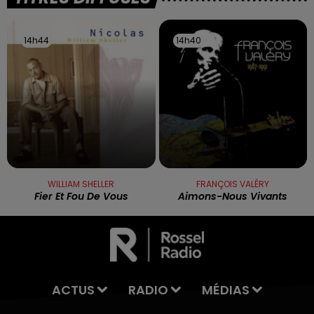
14h44
14h44
14h40
14h40
WILLIAM SHELLER
FRANÇOIS VALÉRY
Fier Et Fou De Vous
Aimons-Nous Vivants
ACTUS
RADIO
MÉDIAS