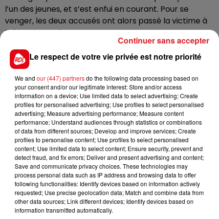
l’un des jeunes, et s’est enfui en courant. Pour se
venger, les deux accusés ont alors passé la victime à
tabac, sans raison.
Continuer sans accepter
Les deux accusés sont poursuivis pour meurtre, et
Le respect de votre vie privée est notre priorité
encourent 30 années de réclusion criminelle. Verdic
jeudi soir.
We and
our (447) partners
do the following data processing based on
your consent and/or our legitimate interest: Store and/or access
information on a device; Use limited data to select advertising; Create
profiles for personalised advertising; Use profiles to select personalised
advertising; Measure advertising performance; Measure content
performance; Understand audiences through statistics or combinations
of data from different sources; Develop and improve services; Create
profiles to personalise content; Use profiles to select personalised
content; Use limited data to select content; Ensure security, prevent and
FIL D'ACTUS
detect fraud, and fix errors; Deliver and present advertising and content;
Save and communicate privacy choices. These technologies may
process personal data such as IP address and browsing data to offer
following functionalities: Identify devices based on information actively
requested; Use precise geolocation data; Match and combine data from
other data sources; Link different devices; Identify devices based on
information transmitted automatically.