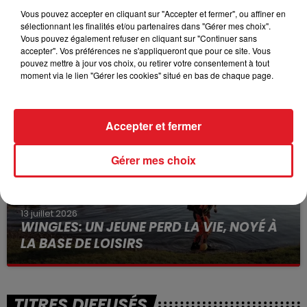
Vous pouvez accepter en cliquant sur "Accepter et fermer", ou affiner en
sélectionnant les finalités et/ou partenaires dans "Gérer mes choix".
Vous pouvez également refuser en cliquant sur "Continuer sans
15 juillet 2026
accepter". Vos préférences ne s'appliqueront que pour ce site. Vous
BÉTHUNE: ENQUÊTE POUR HOMICIDE
pouvez mettre à jour vos choix, ou retirer votre consentement à tout
VOLONTAIRE EN COURS, APRÈS LA...
moment via le lien "Gérer les cookies" situé en bas de chaque page.
Selon les premiers éléments, le logement servait
à des prostituées
Accepter et fermer
Gérer mes choix
13 juillet 2026
WINGLES: UN JEUNE PERD LA VIE, NOYÉ À
LA BASE DE LOISIRS
La victime a coulé à pic
TITRES DIFFUSÉS