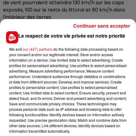
de vent pourraient atteindre 130 km/h sur les caps
exposés, 100 sur le reste du littoral et 80 km/h dans
l'intérieur des terres.
Continuer sans accepter
La tempête Eunice devrait arriver dans la foulée
vendredi, avec des pointes attendues à 160 km/h, elles
Le respect de votre vie privée est notre priorité
dépasseront les 130 km/h dans l'intérieur des terres.
We and
our (447) partners
do the following data processing based on
Météo France reste, pour l’instant, prudente. Ces
your consent and/or our legitimate interest: Store and/or access
prévisions seront évidemment à affiner dans les
information on a device; Use limited data to select advertising; Create
profiles for personalised advertising; Use profiles to select personalised
prochaines heures.
advertising; Measure advertising performance; Measure content
performance; Understand audiences through statistics or combinations
of data from different sources; Develop and improve services; Create
profiles to personalise content; Use profiles to select personalised
content; Use limited data to select content; Ensure security, prevent and
FIL D'ACTUS
detect fraud, and fix errors; Deliver and present advertising and content;
Save and communicate privacy choices. These technologies may
process personal data such as IP address and browsing data to offer
following functionalities: Identify devices based on information actively
requested; Use precise geolocation data; Match and combine data from
other data sources; Link different devices; Identify devices based on
information transmitted automatically.