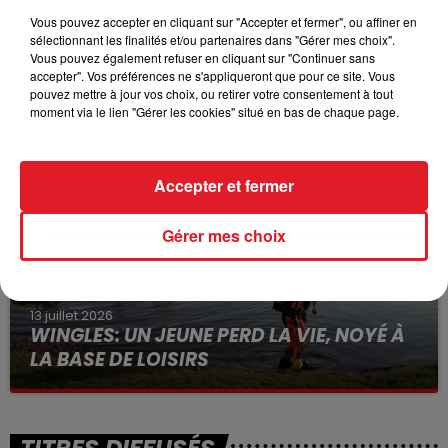
Vous pouvez accepter en cliquant sur "Accepter et fermer", ou affiner en
sélectionnant les finalités et/ou partenaires dans "Gérer mes choix".
Vous pouvez également refuser en cliquant sur "Continuer sans
15 juillet 2026
accepter". Vos préférences ne s'appliqueront que pour ce site. Vous
BÉTHUNE: ENQUÊTE POUR HOMICIDE
pouvez mettre à jour vos choix, ou retirer votre consentement à tout
VOLONTAIRE EN COURS, APRÈS LA...
moment via le lien "Gérer les cookies" situé en bas de chaque page.
Selon les premiers éléments, le logement servait
à des prostituées
Accepter et fermer
Gérer mes choix
13 juillet 2026
WINGLES: UN JEUNE PERD LA VIE, NOYÉ À
LA BASE DE LOISIRS
La victime a coulé à pic