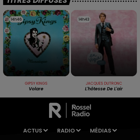
TITRES DIFFUSÉS
14h46
14h46
14h43
14h43
GIPSY KINGS
JACQUES DUTRONC
Volare
L'hôtesse De L'air
ACTUS
RADIO
MÉDIAS