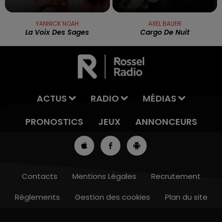
YANNICK NOAH
AXEL BAUER
La Voix Des Sages
Cargo De Nuit
ACTUS
RADIO
MÉDIAS
PRONOSTICS
JEUX
ANNONCEURS
Contacts
Mentions Légales
Recrutement
Règlements
Gestion des cookies
Plan du site
13h00 - 16h00
LES APRÈS-MIDI QUI CHANTENT