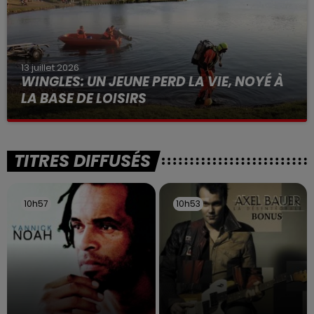
13 juillet 2026
WINGLES: UN JEUNE PERD LA VIE, NOYÉ À
LA BASE DE LOISIRS
La victime a coulé à pic
TITRES DIFFUSÉS
10h57
10h57
10h53
10h53