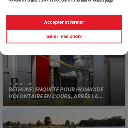
moment via le lien "Gérer les cookies" situé en bas de chaque page.
Accepter et fermer
FIL D'ACTUS
Gérer mes choix
15 juillet 2026
BÉTHUNE: ENQUÊTE POUR HOMICIDE
VOLONTAIRE EN COURS, APRÈS LA...
Selon les premiers éléments, le logement servait
à des prostituées