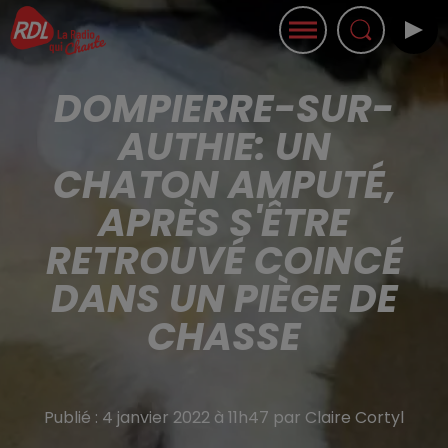
DOMPIERRE-SUR-
AUTHIE: UN
CHATON AMPUTÉ,
APRÈS S'ÊTRE
RETROUVÉ COINCÉ
DANS UN PIÈGE DE
CHASSE
Publié : 4 janvier 2022 à 11h47 par Claire Cortyl