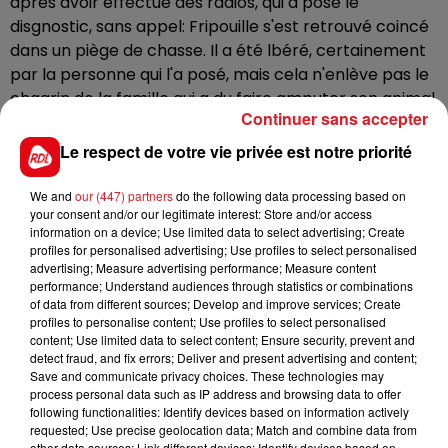
après avoir effectué des radios, qui a posé le
disgnostic, sans appel: Fripouille s'est retrouvé coincé
dans un piège de chasse. Il a été lbéré, certainement
par la personne qui l'a posé, mais cela n'enlève pas le
chagrin de la famille qui a du faire amputer son animal
Continuer sans accepter
de compagnie.
Le respect de votre vie privée est notre priorité
Le propriétaire n’a pas déposé plainte, de peur de la
voir classée sans suite, mais rappelle que le piégeage
We and
our (447) partners
do the following data processing based on
près des habitations est interdit depuis 1995 .
your consent and/or our legitimate interest: Store and/or access
information on a device; Use limited data to select advertising; Create
profiles for personalised advertising; Use profiles to select personalised
advertising; Measure advertising performance; Measure content
performance; Understand audiences through statistics or combinations
of data from different sources; Develop and improve services; Create
profiles to personalise content; Use profiles to select personalised
content; Use limited data to select content; Ensure security, prevent and
detect fraud, and fix errors; Deliver and present advertising and content;
FIL D'ACTUS
Save and communicate privacy choices. These technologies may
process personal data such as IP address and browsing data to offer
following functionalities: Identify devices based on information actively
requested; Use precise geolocation data; Match and combine data from
other data sources; Link different devices; Identify devices based on