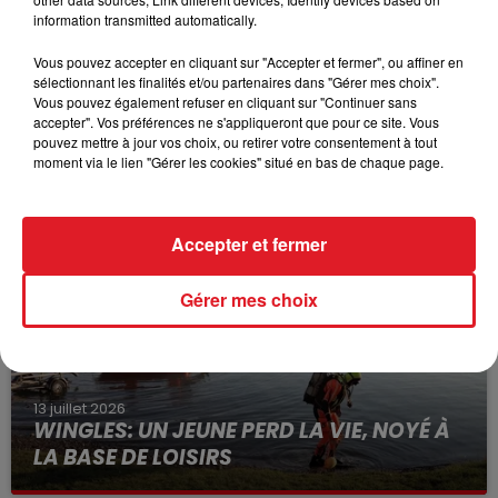
information transmitted automatically.
Vous pouvez accepter en cliquant sur "Accepter et fermer", ou affiner en
sélectionnant les finalités et/ou partenaires dans "Gérer mes choix".
Vous pouvez également refuser en cliquant sur "Continuer sans
accepter". Vos préférences ne s'appliqueront que pour ce site. Vous
15 juillet 2026
pouvez mettre à jour vos choix, ou retirer votre consentement à tout
BÉTHUNE: ENQUÊTE POUR HOMICIDE
moment via le lien "Gérer les cookies" situé en bas de chaque page.
VOLONTAIRE EN COURS, APRÈS LA...
Selon les premiers éléments, le logement servait
à des prostituées
Accepter et fermer
Gérer mes choix
13 juillet 2026
WINGLES: UN JEUNE PERD LA VIE, NOYÉ À
LA BASE DE LOISIRS
La victime a coulé à pic