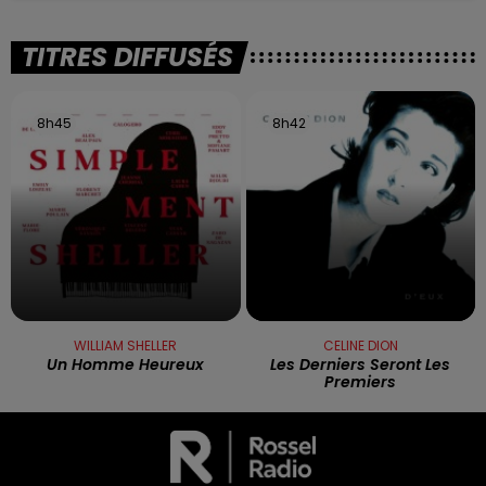
TITRES DIFFUSÉS
8h45
8h45
8h42
8h42
WILLIAM SHELLER
CELINE DION
Un Homme Heureux
Les Derniers Seront Les
Premiers