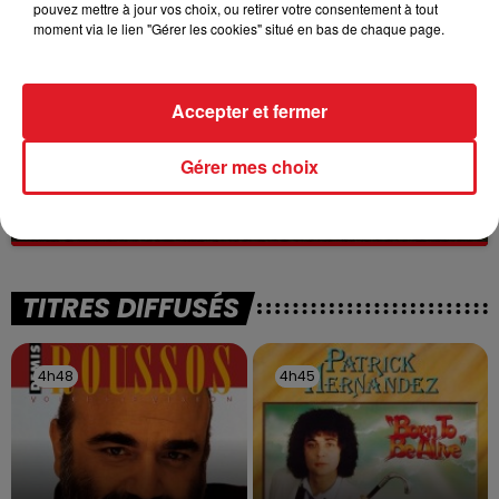
pouvez mettre à jour vos choix, ou retirer votre consentement à tout
moment via le lien "Gérer les cookies" situé en bas de chaque page.
Accepter et fermer
13 juillet 2026
Gérer mes choix
WINGLES: UN JEUNE PERD LA VIE, NOYÉ À
LA BASE DE LOISIRS
La victime a coulé à pic
TITRES DIFFUSÉS
4h48
4h48
4h45
4h45