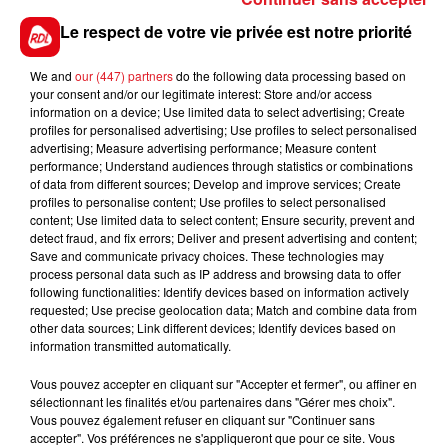
vue. Les deux femmes devraient porter plainte. La
CGT Pénitentiaire de Dunkerque fait savoir qu’elle
Le respect de votre vie privée est notre priorité
réclame un renforcement du personnel.
We and
our (447) partners
do the following data processing based on
your consent and/or our legitimate interest: Store and/or access
information on a device; Use limited data to select advertising; Create
profiles for personalised advertising; Use profiles to select personalised
FIL D'ACTUS
advertising; Measure advertising performance; Measure content
performance; Understand audiences through statistics or combinations
of data from different sources; Develop and improve services; Create
profiles to personalise content; Use profiles to select personalised
content; Use limited data to select content; Ensure security, prevent and
detect fraud, and fix errors; Deliver and present advertising and content;
Save and communicate privacy choices. These technologies may
process personal data such as IP address and browsing data to offer
following functionalities: Identify devices based on information actively
requested; Use precise geolocation data; Match and combine data from
other data sources; Link different devices; Identify devices based on
15 juillet 2026
information transmitted automatically.
BÉTHUNE: ENQUÊTE POUR HOMICIDE
VOLONTAIRE EN COURS, APRÈS LA...
Vous pouvez accepter en cliquant sur "Accepter et fermer", ou affiner en
sélectionnant les finalités et/ou partenaires dans "Gérer mes choix".
Selon les premiers éléments, le logement servait
Vous pouvez également refuser en cliquant sur "Continuer sans
à des prostituées
accepter". Vos préférences ne s'appliqueront que pour ce site. Vous