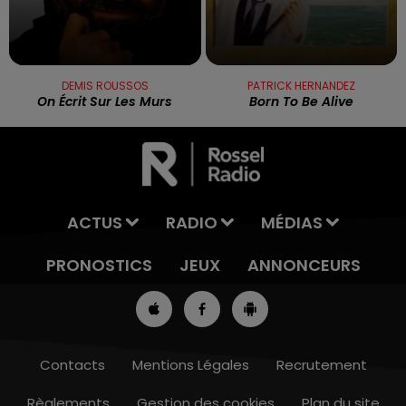
DEMIS ROUSSOS
PATRICK HERNANDEZ
On Écrit Sur Les Murs
Born To Be Alive
ACTUS
RADIO
MÉDIAS
PRONOSTICS
JEUX
ANNONCEURS
Contacts
Mentions Légales
Recrutement
Règlements
Gestion des cookies
Plan du site