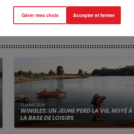
ndustrielle » Cette annonce conforte ainsi notre stratégi
cologie industrielle, elle conforte également l’esprit
Gérer mes choix
Accepter et fermer
ion. »
13 juillet 2026
WINGLES: UN JEUNE PERD LA VIE, NOYÉ À
LA BASE DE LOISIRS
La victime a coulé à pic