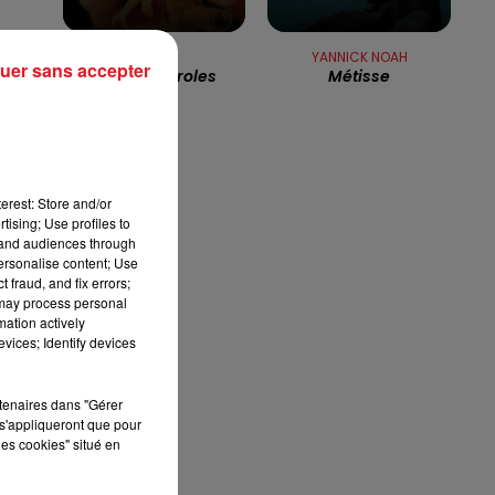
12h00 - 13h00
RDL & VOUS
DALIDA
YANNICK NOAH
uer sans accepter
Paroles Paroles
Métisse
erest: Store and/or
tising; Use profiles to
tand audiences through
personalise content; Use
 fraud, and fix errors;
 may process personal
mation actively
vices; Identify devices
rtenaires dans "Gérer
a
s'appliqueront que pour
les cookies" situé en