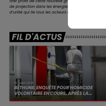
tirer profit de cette nouvelle grande implantation i
de projection dans les énergies du futur et dans l’é
d’unité qui lie tous les acteurs de notre agglomérat
FIL D'ACTUS
15 juillet 2026
BÉTHUNE: ENQUÊTE POUR HOMICIDE
VOLONTAIRE EN COURS, APRÈS LA...
Selon les premiers éléments, le logement
servait à des prostituées