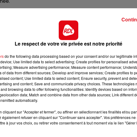
née.
7h00 - 10h00
DEBOUT C'EST L'HEURE
production à l’horizon 2025. Les premiers travaux de
arrer l’année prochaine. Un projet à 2.5 milliard d’euros,
Contin
t 3000 indirects, avec la volonté d’arriver rapidement à
Le respect de votre vie privée est notre priorité
actory en termes de terrain, de logistique, de capacité
une main-d'œuvre qualifiée et d'expansion
», explique
ers
do the following data processing based on your consent and/or our legitimate int
device; Use limited data to select advertising; Create profiles for personalised adver
vertising; Measure advertising performance; Measure content performance; Unders
de-France : «
L’implantation de Verkor à Dunkerque est
ns of data from different sources; Develop and improve services; Create profiles to 
 Verkor à Dunkerque, c’est la création d’une véritable
alised content; Use limited data to select content; Ensure security, prevent and detect
e région française en production automobile, les Hauts-
ertising and content; Save and communicate privacy choices. These technologies
and browsing data to offer following functionalities: Identify devices based on infor
 attractivité sur le marché en croissance du véhicule
eolocation data; Match and combine data from other data sources; Link different de
sance de la 1ère gigafactory de cellules de batteries bas
nsmitted automatically.
 de la batterie » Dunkerque-Douvrin-Douai. »
cliquant sur "Accepter et fermer", ou affiner en sélectionnant les finalités et/ou pa
ussi de cette arrivée, pour le territoire.
« L’annonce de l
 également refuser en cliquant sur "Continuer sans accepter". Vos préférences ne 
plois à Dunkerque est une énorme victoire économique !
tre à jour vos choix, ou retirer votre consentement à tout moment via le lien "Gérer 
 ! Tous les habitants de la Communauté urbaine pourront