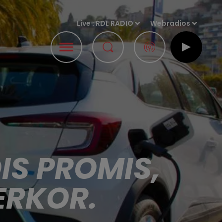
Live :
RDL RADIO
Webradios
IS PROMIS,
ERKOR.