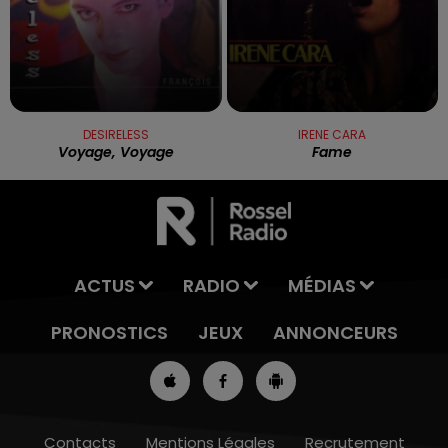
DESIRELESS
IRENE CARA
Voyage, Voyage
Fame
ACTUS
RADIO
MÉDIAS
PRONOSTICS
JEUX
ANNONCEURS
Contacts
Mentions Légales
Recrutement