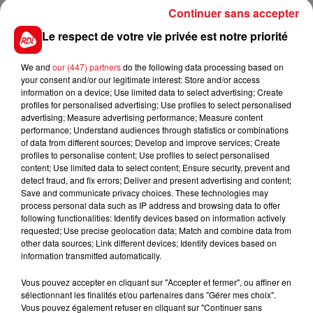
Continuer sans accepter
se poursuive demain, samedi.
Le respect de votre vie privée est notre priorité
We and
our (447) partners
do the following data processing based on
your consent and/or our legitimate interest: Store and/or access
information on a device; Use limited data to select advertising; Create
profiles for personalised advertising; Use profiles to select personalised
advertising; Measure advertising performance; Measure content
FIL D'ACTUS
performance; Understand audiences through statistics or combinations
of data from different sources; Develop and improve services; Create
profiles to personalise content; Use profiles to select personalised
content; Use limited data to select content; Ensure security, prevent and
detect fraud, and fix errors; Deliver and present advertising and content;
Save and communicate privacy choices. These technologies may
process personal data such as IP address and browsing data to offer
following functionalities: Identify devices based on information actively
requested; Use precise geolocation data; Match and combine data from
other data sources; Link different devices; Identify devices based on
information transmitted automatically.
15 juillet 2026
BÉTHUNE: ENQUÊTE POUR HOMICIDE
Vous pouvez accepter en cliquant sur "Accepter et fermer", ou affiner en
VOLONTAIRE EN COURS, APRÈS LA...
sélectionnant les finalités et/ou partenaires dans "Gérer mes choix".
Vous pouvez également refuser en cliquant sur "Continuer sans