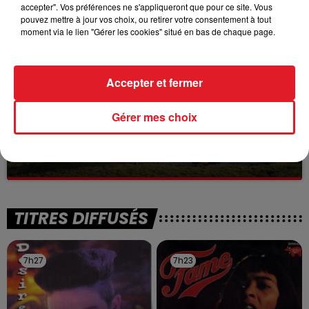
Selon les premiers éléments, le logement servait
accepter". Vos préférences ne s'appliqueront que pour ce site. Vous
à des prostituées
pouvez mettre à jour vos choix, ou retirer votre consentement à tout
moment via le lien "Gérer les cookies" situé en bas de chaque page.
Accepter et fermer
Gérer mes choix
13 juillet 2026
WINGLES: UN JEUNE PERD LA VIE, NOYÉ À
LA BASE DE LOISIRS
La victime a coulé à pic
TITRES DIFFUSÉS
7h27
7h27
7h23
7h23