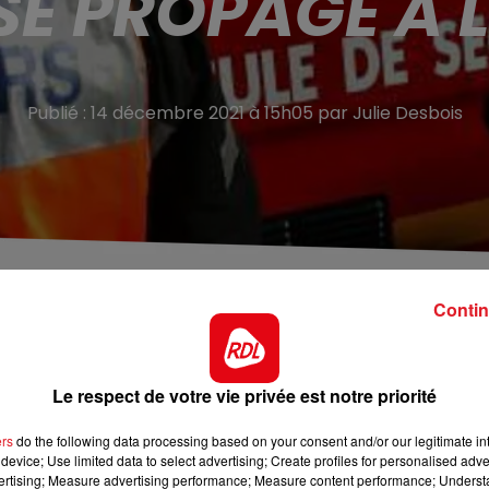
 SE PROPAGE À L
Publié : 14 décembre 2021 à 15h05 par Julie Desbois
llés grâce à la vidéosurveillance de la Ville.
Contin
kerque. Comme le rapporte
Lille Actu,
deux hommes ont ét
n sans-abri. L’installation de fortune était située dans un
Le respect de votre vie privée est notre priorité
té de la place Robert Prigent. Les flammes se sont ensui
ers
do the following data processing based on your consent and/or our legitimate int
eu a pu être maitrisé à temps par les pompiers. La tente
device; Use limited data to select advertising; Create profiles for personalised adver
ux responsables, qui ont pris la fuite alcoolisés, ont été
vertising; Measure advertising performance; Measure content performance; Unders