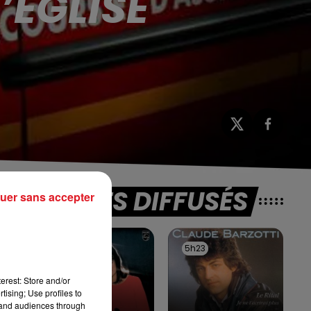
’ÉGLISE
TITRES DIFFUSÉS
uer sans accepter
é
5h27
5h27
5h23
5h23
te
erest: Store and/or
tising; Use profiles to
tand audiences through