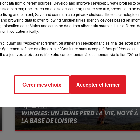
eillance de la Ville. Ils seront prochainement jugés.
ns of data from different sources; Develop and improve services; Create profiles to 
12h00 - 13h00
alised content; Use limited data to select content; Ensure security, prevent and detect
RDL & VOUS
ertising and content; Save and communicate privacy choices. These technologies
and browsing data to offer following functionalities: Identify devices based on infor
eolocation data; Match and combine data from other data sources; Link different de
nsmitted automatically.
cliquant sur "Accepter et fermer", ou affiner en sélectionnant les finalités et/ou pa
 également refuser en cliquant sur "Continuer sans accepter". Vos préférences ne 
tre à jour vos choix, ou retirer votre consentement à tout moment via le lien "Gérer 
Gérer mes choix
Accepter et fermer
13 juillet 2026
WINGLES: UN JEUNE PERD LA VIE, NOYÉ À
LA BASE DE LOISIRS
La victime a coulé à pic