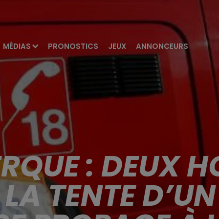
MÉDIAS
PRONOSTICS
JEUX
ANNONCEURS
RQUE : DEUX 
 LA TENTE D’UN