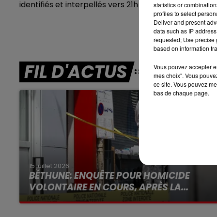
identifiés et interpellés vers 21h grâce à la vidéosurv
statistics or combinatio
7h00 - 10h00
profiles to select person
DEBOUT C'EST L'HEURE
Deliver and present adv
data such as IP address 
requested; Use precise g
based on information tra
FIL D'ACTUS
Vous pouvez accepter en 
mes choix". Vous pouvez
ce site. Vous pouvez met
bas de chaque page.
15 juillet 2026
BÉTHUNE: ENQUÊTE POUR HOMICIDE
VOLONTAIRE EN COURS, APRÈS LA...
Selon les premiers éléments, le logement
servait à des prostituées