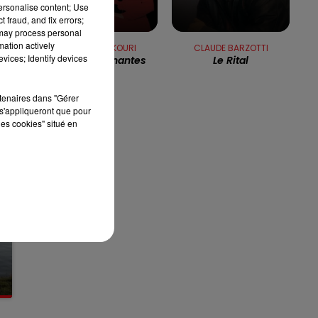
personalise content; Use
13h00 - 16h00
 fraud, and fix errors;
LES APRÈS-MIDI QUI CHANTENT
 may process personal
mation actively
NANA MOUSKOURI
CLAUDE BARZOTTI
vices; Identify devices
Quand Tu Chantes
Le Rital
rtenaires dans "Gérer
s'appliqueront que pour
les cookies" situé en