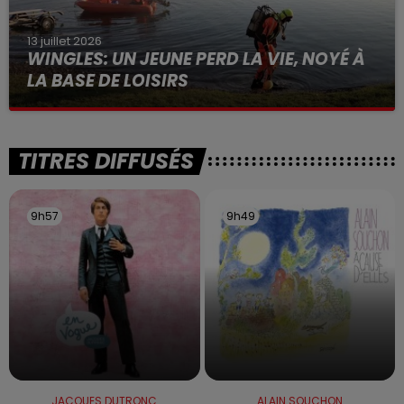
13 juillet 2026
WINGLES: UN JEUNE PERD LA VIE, NOYÉ À
LA BASE DE LOISIRS
La victime a coulé à pic
TITRES DIFFUSÉS
9h57
9h57
9h49
9h49
JACQUES DUTRONC
ALAIN SOUCHON