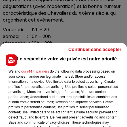
dégustations (avec modération) et la bonne humeur
caractéristique des Chevaliers du XXème siècle, qui
organisent cet événement.
Vendredi : 12h – 21h
Samedi : 10h – 20h
Dimanche : 10h – 20h
Continuer sans accepter
Lundi : 10h – 17h
Le respect de votre vie privée est notre priorité
Entrée : 7 € - Entrée gratuite : – de 7 ans
We and
our (447) partners
do the following data processing based on
accompagnés ou sur invitation via le site internet.
your consent and/or our legitimate interest: Store and/or access
information on a device; Use limited data to select advertising; Create
Chaque visiteur recevra la brochure du Salon
profiles for personalised advertising; Use profiles to select personalised
accompagné du plan et de la liste des exposants
advertising; Measure advertising performance; Measure content
classée par appellation ainsi qu’un élégant verre à
performance; Understand audiences through statistics or combinations
of data from different sources; Develop and improve services; Create
dégustation aux couleurs du Salon modèle INAO
profiles to personalise content; Use profiles to select personalised
content; Use limited data to select content; Ensure security, prevent and
detect fraud, and fix errors; Deliver and present advertising and content;
Save and communicate privacy choices. These technologies may