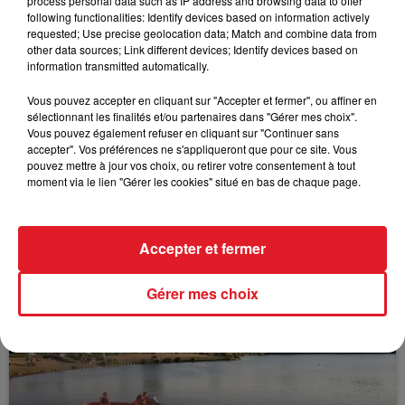
process personal data such as IP address and browsing data to offer
following functionalities: Identify devices based on information actively
requested; Use precise geolocation data; Match and combine data from
FIL D'ACTUS
other data sources; Link different devices; Identify devices based on
information transmitted automatically.
Vous pouvez accepter en cliquant sur "Accepter et fermer", ou affiner en
sélectionnant les finalités et/ou partenaires dans "Gérer mes choix".
Vous pouvez également refuser en cliquant sur "Continuer sans
accepter". Vos préférences ne s'appliqueront que pour ce site. Vous
pouvez mettre à jour vos choix, ou retirer votre consentement à tout
moment via le lien "Gérer les cookies" situé en bas de chaque page.
15 juillet 2026
BÉTHUNE: ENQUÊTE POUR HOMICIDE
Accepter et fermer
VOLONTAIRE EN COURS, APRÈS LA...
Selon les premiers éléments, le logement servait
Gérer mes choix
à des prostituées