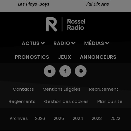
Les Plays-Boys
J'ai Dix Ans
ACTUS
RADIO
MÉDIAS
PRONOSTICS
JEUX
ANNONCEURS
Contacts
Mentions Légales
Recrutement
Règlements
Gestion des cookies
Plan du site
13h00 - 16h00
LES APRÈS-MIDI QUI CHANTENT
Archives
2026
2025
2024
2023
2022