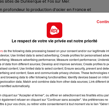
les sites de Dunkerque et Fos sur Mer.
10h00 - 12h00
 profondeur la production d’acier en France et
RDL WEEKEND
 de 40 % des émissions de CO2 d’ArcelorMittal en France,
ormation représentera une réduction de 10 % des émissions
Contin
rit l’industrie française de l’acier dans la trajectoire de
Le respect de votre vie privée est notre priorité
nvestissements d’environ 1,7 milliard d’euros pour accélér
en maintenant ses capacités de production.
A Dunkerque,
ers
do the following data processing based on your consent and/or our legitimate int
 « de réduction directe »
(DRI), d’une capacité de 2,5
device; Use limited data to select advertising; Create profiles for personalised adver
fer avec de l’hydrogène, sans recourir au charbon.
Cette
vertising; Measure advertising performance; Measure content performance; Unders
 four électrique
, et complétée par un four électrique
ns of data from different sources; Develop and improve services; Create profiles to 
alised content; Use limited data to select content; Ensure security, prevent and detect
n cours pour augmenter la part d’acier recyclé dans la
ertising and content; Save and communicate privacy choices. These technologies
and browsing data to offer following functionalities: Identify devices based on infor
eolocation data; Match and combine data from other data sources; Link different de
tionnels à compter de 2027 et
remplaceront
nsmitted automatically.
-fourneaux de Dunkerque.
cliquant sur "Accepter et fermer", ou affiner en sélectionnant les finalités et/ou pa
 également refuser en cliquant sur "Continuer sans accepter". Vos préférences ne 
e et Vice-Président Action Climat ArcelorMittal Europe
, a
tre à jour vos choix, ou retirer votre consentement à tout moment via le lien "Gérer 