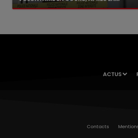
Selon les premiers éléments, le logement
servait à des prostituées
ACTUS
Contacts
Mention