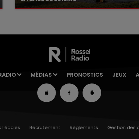
La victime a coulé à pic
RADIO
MÉDIAS
PRONOSTICS
JEUX
s Légales
Recrutement
Règlements
Gestion des 