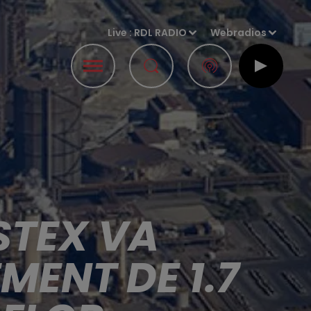
Live :
RDL RADIO
Webradios
STEX VA
ENT DE 1.7