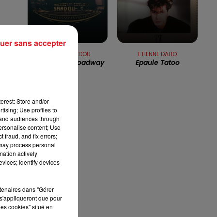
7h00 - 10h00
RDL WEEK-END
uer sans accepter
MICHEL SARDOU
ETIENNE DAHO
La Java De Broadway
Epaule Tatoo
er
erest: Store and/or
tising; Use profiles to
tand audiences through
personalise content; Use
 fraud, and fix errors;
 may process personal
mation actively
vices; Identify devices
rtenaires dans "Gérer
s'appliqueront que pour
les cookies" situé en