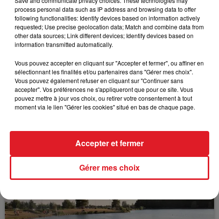
Save and communicate privacy choices. These technologies may
process personal data such as IP address and browsing data to offer
following functionalities: Identify devices based on information actively
requested; Use precise geolocation data; Match and combine data from
other data sources; Link different devices; Identify devices based on
FIL D'ACTUS
information transmitted automatically.
Vous pouvez accepter en cliquant sur "Accepter et fermer", ou affiner en
sélectionnant les finalités et/ou partenaires dans "Gérer mes choix".
Vous pouvez également refuser en cliquant sur "Continuer sans
accepter". Vos préférences ne s'appliqueront que pour ce site. Vous
pouvez mettre à jour vos choix, ou retirer votre consentement à tout
moment via le lien "Gérer les cookies" situé en bas de chaque page.
15 juillet 2026
Accepter et fermer
BÉTHUNE: ENQUÊTE POUR HOMICIDE
VOLONTAIRE EN COURS, APRÈS LA...
Gérer mes choix
Selon les premiers éléments, le logement servait
à des prostituées