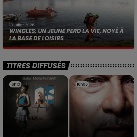
13 juillet 2026
WINGLES: UN JEUNE PERD LA VIE, NOYÉ À
LA BASE DE LOISIRS
La victime a coulé à pic
TITRES DIFFUSÉS
16h10
16h10
16h06
16h06