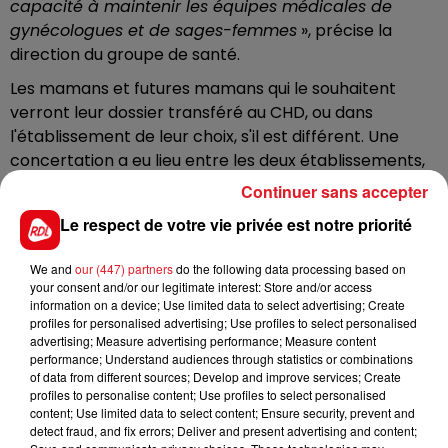
capacité à maintenir les équipes médicales de
gynécologues et de sages-femmes
», précise la
direction du groupe de santé.
Les mamans et futures mamans qui le souhaitent
verront leur dossier transféré au CHD, ou dans
l'établissement de leur choix, s'il est différent. Une
concertation a eu lieu entre les deux établissements,
«
pour construire une réponse commune permettant
Continuer sans accepter
de garantir la sécurité et la qualité des prises en
Le respect de votre vie privée est notre priorité
charge des mamans et des nouveaux nés du
Dunkerquois
». D'ici le 31 décembre, il s'agira «
We and
our (447) partners
do the following data processing based on
d’organiser sereinement la transmission de
your consent and/or our legitimate interest: Store and/or access
l’ensemble des éléments nécessaires à la continuité
information on a device; Use limited data to select advertising; Create
profiles for personalised advertising; Use profiles to select personalised
des prises en charge vers le centre hospitalier
»,
advertising; Measure advertising performance; Measure content
rassure Elsan.
performance; Understand audiences through statistics or combinations
of data from different sources; Develop and improve services; Create
L’ensemble du personnel de la maternité Villette, lui,
profiles to personalise content; Use profiles to select personalised
se verra proposer une intégration dans les équipes du
content; Use limited data to select content; Ensure security, prevent and
detect fraud, and fix errors; Deliver and present advertising and content;
CHD.