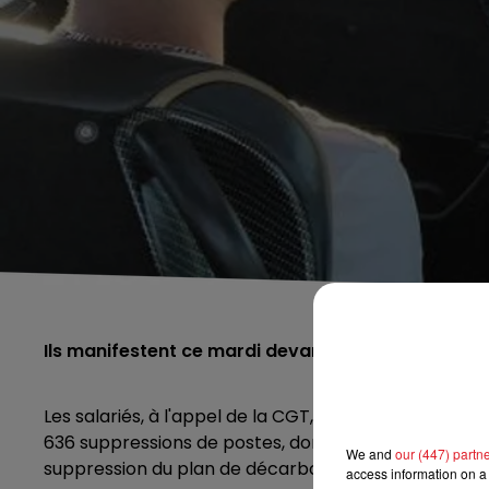
Ils manifestent ce mardi devant le siège social de 
Les salariés, à l'appel de la CGT, manifestent ce mar
636 suppressions de postes, dont 302 pour le seul si
We and
our (447) partn
suppression du plan de décarbonation du site.
access information on a 