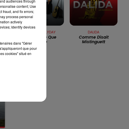
tand audiences through
personalise content; Use
13h00 - 16h00
 fraud, and fix errors;
LES APRÈS-MIDI QUI CHANTENT
 may process personal
mation actively
vices; Identify devices
JOHNNY HALLYDAY
DALIDA
La Musique Que
Comme Disait
J'aime
Mistinguett
rtenaires dans "Gérer
s'appliqueront que pour
les cookies" situé en