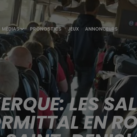
MÉDIAS
PRONOSTICS
JEUX
ANNONCEURS
ERQUE: LES SAL
RMITTAL EN R