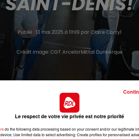
SAINT-DENIS!
Publié : 13 mai 2025 à 11h19 par Claire Cortyl
Crédit image:
CGT ArcelorMittal Dunkerque
Contin
l'entreprise
Le respect de votre vie privée est notre priorité
di, pour protester contre le PSE du sidérurgiste, qui prévo
te de Dunkerque. L'inquiétude est à son apogée, après la
ers
do the following data processing based on your consent and/or our legitimate int
device; Use limited data to select advertising; Create profiles for personalised adver