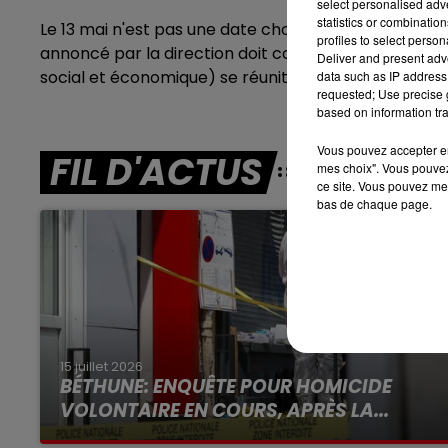
select personalised ad
statistics or combinatio
Le 13 mai n'est pas une date choisie au hasard: C’es
7h00 - 10h00
profiles to select person
DEBOUT C'EST L'HEURE
annoncé par la direction doit commencer. Il s’étale 
Deliver and present adv
social et économique) se réunit.
data such as IP address 
requested; Use precise g
based on information tra
Vous pouvez accepter en 
FIL D'ACTUS
mes choix". Vous pouvez
ce site. Vous pouvez met
bas de chaque page.
15 juillet 2026
BÉTHUNE: ENQUÊTE POUR HOMICIDE
VOLONTAIRE EN COURS, APRÈS LA...
Selon les premiers éléments, le logement