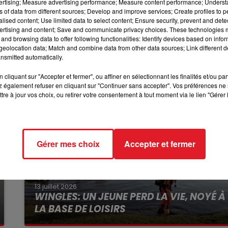
vertising; Measure advertising performance; Measure content performance; Unders
ns of data from different sources; Develop and improve services; Create profiles to 
t ce mardi que le plan de sauvegarde de l’emploi (PSE)
12h00 - 13h00
alised content; Use limited data to select content; Ensure security, prevent and detect
RDL & VOUS
sur quatre mois. C’est aussi ce jour que le CSE (comité
ertising and content; Save and communicate privacy choices. These technologies
and browsing data to offer following functionalities: Identify devices based on infor
eolocation data; Match and combine data from other data sources; Link different de
nsmitted automatically.
cliquant sur "Accepter et fermer", ou affiner en sélectionnant les finalités et/ou pa
 également refuser en cliquant sur "Continuer sans accepter". Vos préférences ne 
tre à jour vos choix, ou retirer votre consentement à tout moment via le lien "Gérer 
Gérer mes choix
Accepter et fermer
13 juillet 2026
WINGLES: UN JEUNE PERD LA VIE, NOYÉ À
LA BASE DE LOISIRS
La victime a coulé à pic