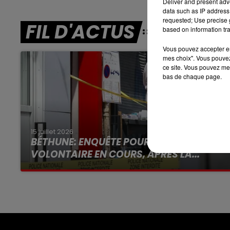
Deliver and present adv
7h00 - 10h00
data such as IP address 
DEBOUT C'EST L'HEURE
requested; Use precise g
FIL D'ACTUS
based on information tra
Vous pouvez accepter en 
mes choix". Vous pouvez
ce site. Vous pouvez met
bas de chaque page.
15 juillet 2026
BÉTHUNE: ENQUÊTE POUR HOMICIDE
VOLONTAIRE EN COURS, APRÈS LA...
Selon les premiers éléments, le logement
servait à des prostituées