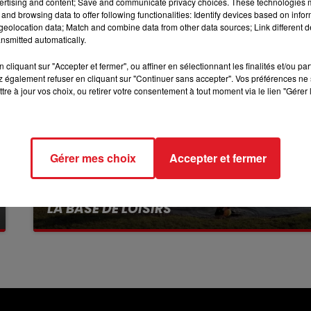
ertising and content; Save and communicate privacy choices. These technologies
12h00 - 13h00
and browsing data to offer following functionalities: Identify devices based on infor
RDL & VOUS
eolocation data; Match and combine data from other data sources; Link different de
nsmitted automatically.
cliquant sur "Accepter et fermer", ou affiner en sélectionnant les finalités et/ou pa
 également refuser en cliquant sur "Continuer sans accepter". Vos préférences ne 
tre à jour vos choix, ou retirer votre consentement à tout moment via le lien "Gérer 
Gérer mes choix
Accepter et fermer
13 juillet 2026
WINGLES: UN JEUNE PERD LA VIE, NOYÉ À
LA BASE DE LOISIRS
La victime a coulé à pic