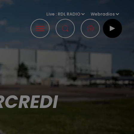
Live :
RDL RADIO
Webradios
RCREDI