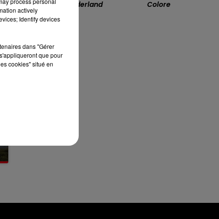
 may process personal
Boogie Wonderland
Colore
13h00 - 16h00
mation actively
LES APRÈS-MIDI QUI CHANTENT
vices; Identify devices
rtenaires dans "Gérer
s'appliqueront que pour
les cookies" situé en