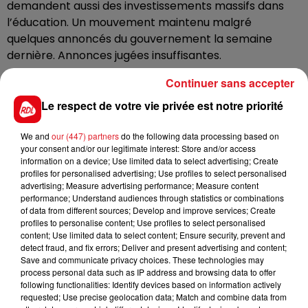
demandent aussi des investissements massifs dans
l’éducation. Un mouvement maintenu malgré
quelques annoncés du gouvernement la semaine
dernière. Annonces jugées insuffisantes.
Une colère accentuée après les révélations de
Continuer sans accepter
Médiapart, qui a rendu public le fait que le ministre de
Le respect de votre vie privée est notre priorité
l’éducation, Jean Michel Blanquer était en vacances à
Ibiza, le 2 janvier, lors de l’annonce du nouveau
We and
our (447) partners
do the following data processing based on
protocole sanitaire, à la veille de la rentrée scolaire.
your consent and/or our legitimate interest: Store and/or access
information on a device; Use limited data to select advertising; Create
Les enseignants devraient aussi être nombreux à
profiles for personalised advertising; Use profiles to select personalised
répondre à l’appel à la grève interprofessionnel lancé
advertising; Measure advertising performance; Measure content
performance; Understand audiences through statistics or combinations
dans le public et le privé, pour la journée du 27 janvier.
of data from different sources; Develop and improve services; Create
profiles to personalise content; Use profiles to select personalised
content; Use limited data to select content; Ensure security, prevent and
detect fraud, and fix errors; Deliver and present advertising and content;
Save and communicate privacy choices. These technologies may
FIL D'ACTUS
process personal data such as IP address and browsing data to offer
following functionalities: Identify devices based on information actively
requested; Use precise geolocation data; Match and combine data from