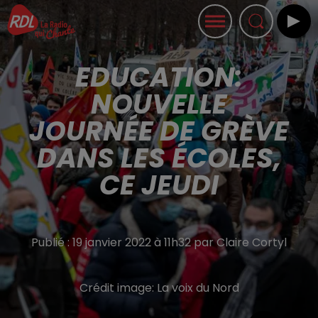
EDUCATION:
NOUVELLE
JOURNÉE DE GRÈVE
DANS LES ÉCOLES,
CE JEUDI
Publié : 19 janvier 2022 à 11h32 par Claire Cortyl
Crédit image:
La voix du Nord