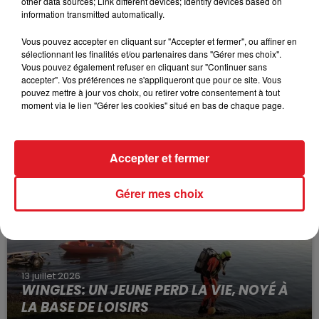
other data sources; Link different devices; Identify devices based on
information transmitted automatically.
Vous pouvez accepter en cliquant sur "Accepter et fermer", ou affiner en
sélectionnant les finalités et/ou partenaires dans "Gérer mes choix".
Vous pouvez également refuser en cliquant sur "Continuer sans
accepter". Vos préférences ne s'appliqueront que pour ce site. Vous
pouvez mettre à jour vos choix, ou retirer votre consentement à tout
15 juillet 2026
moment via le lien "Gérer les cookies" situé en bas de chaque page.
BÉTHUNE: ENQUÊTE POUR HOMICIDE
VOLONTAIRE EN COURS, APRÈS LA...
Selon les premiers éléments, le logement servait
Accepter et fermer
à des prostituées
Gérer mes choix
13 juillet 2026
WINGLES: UN JEUNE PERD LA VIE, NOYÉ À
LA BASE DE LOISIRS