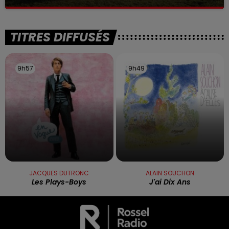
La victime a coulé à pic
TITRES DIFFUSÉS
9h57
9h57
9h49
9h49
JACQUES DUTRONC
ALAIN SOUCHON
Les Plays-Boys
J'ai Dix Ans