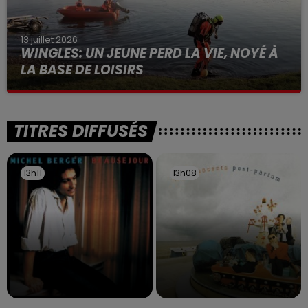
13 juillet 2026
WINGLES: UN JEUNE PERD LA VIE, NOYÉ À
LA BASE DE LOISIRS
La victime a coulé à pic
TITRES DIFFUSÉS
13h11
13h11
13h08
13h08