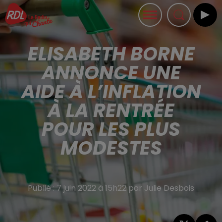
ELISABETH BORNE
ANNONCE UNE
AIDE À L’INFLATION
À LA RENTRÉE
POUR LES PLUS
MODESTES
Publié : 7 juin 2022 à 15h22 par Julie Desbois