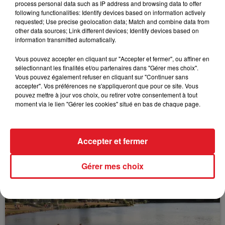
process personal data such as IP address and browsing data to offer
following functionalities: Identify devices based on information actively
requested; Use precise geolocation data; Match and combine data from
FIL D'ACTUS
other data sources; Link different devices; Identify devices based on
information transmitted automatically.
Vous pouvez accepter en cliquant sur "Accepter et fermer", ou affiner en
sélectionnant les finalités et/ou partenaires dans "Gérer mes choix".
Vous pouvez également refuser en cliquant sur "Continuer sans
accepter". Vos préférences ne s'appliqueront que pour ce site. Vous
pouvez mettre à jour vos choix, ou retirer votre consentement à tout
moment via le lien "Gérer les cookies" situé en bas de chaque page.
15 juillet 2026
BÉTHUNE: ENQUÊTE POUR HOMICIDE
Accepter et fermer
VOLONTAIRE EN COURS, APRÈS LA...
Selon les premiers éléments, le logement servait
Gérer mes choix
à des prostituées