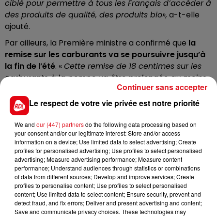
ciblé pour permettre à tous les Français d’accéder à
des produits de qualité, des produits bio»,
a-t-elle
ajouté.
Par ailleurs, la Première ministre a confirmé que
la
remise sur les carburants va se poursuivre jusqu’à
la fin de l’été
. «
Cette remise de 18 centimes sur les
carburants à la pompe va être prolongée au moins
Continuer sans accepter
jusqu'à la fin de l'été. Et j'ai demandé au ministre de
l'Economie Bruno Le Maire de réfléchir à un dispositif
Le respect de votre vie privée est notre priorité
pour ceux qui ont des trajets importants dans le
cadre de leur travail
», a-t-eplle affirmé. Avant
We and
our (447) partners
do the following data processing based on
your consent and/or our legitimate interest: Store and/or access
d'ajouter que «
ce dispositif sera mis en place à la
information on a device; Use limited data to select advertising; Create
rentrée, sous réserve que nous obtenions la majorité
profiles for personalised advertising; Use profiles to select personalised
à l'Assemblée nationale
. »
advertising; Measure advertising performance; Measure content
performance; Understand audiences through statistics or combinations
Concernant les retraites
, la cheffe du gouvernement
of data from different sources; Develop and improve services; Create
profiles to personalise content; Use profiles to select personalised
a confirmé qu’
elles seront toutes
revalorisées de 4%
content; Use limited data to select content; Ensure security, prevent and
dès le mois de juillet.
detect fraud, and fix errors; Deliver and present advertising and content;
Save and communicate privacy choices. These technologies may