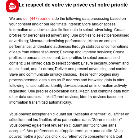
le Nord, dès lundi prochain.
Le respect de votre vie privée est notre priorité
We and
our (447) partners
do the following data processing based on
your consent and/or our legitimate interest: Store and/or access
information on a device; Use limited data to select advertising; Create
FIL D'ACTUS
profiles for personalised advertising; Use profiles to select personalised
advertising; Measure advertising performance; Measure content
performance; Understand audiences through statistics or combinations
of data from different sources; Develop and improve services; Create
profiles to personalise content; Use profiles to select personalised
content; Use limited data to select content; Ensure security, prevent and
detect fraud, and fix errors; Deliver and present advertising and content;
Save and communicate privacy choices. These technologies may
process personal data such as IP address and browsing data to offer
following functionalities: Identify devices based on information actively
requested; Use precise geolocation data; Match and combine data from
15 juillet 2026
other data sources; Link different devices; Identify devices based on
BÉTHUNE: ENQUÊTE POUR HOMICIDE
information transmitted automatically.
VOLONTAIRE EN COURS, APRÈS LA...
Vous pouvez accepter en cliquant sur "Accepter et fermer", ou affiner en
Selon les premiers éléments, le logement servait
sélectionnant les finalités et/ou partenaires dans "Gérer mes choix".
à des prostituées
Vous pouvez également refuser en cliquant sur "Continuer sans
accepter". Vos préférences ne s'appliqueront que pour ce site. Vous
pouvez mettre à jour vos choix, ou retirer votre consentement à tout