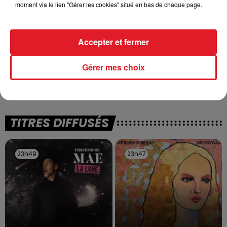
moment via le lien "Gérer les cookies" situé en bas de chaque page.
Accepter et fermer
13 juillet 2026
WINGLES: UN JEUNE PERD LA VIE, NOYÉ À
Gérer mes choix
LA BASE DE LOISIRS
La victime a coulé à pic
TITRES DIFFUSÉS
23h49
23h49
23h47
23h47