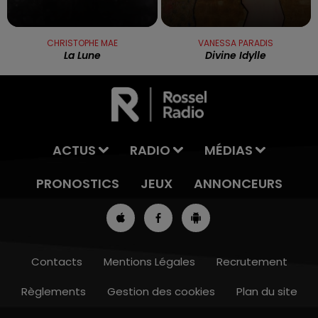
CHRISTOPHE MAE
VANESSA PARADIS
La Lune
Divine Idylle
ACTUS
RADIO
MÉDIAS
PRONOSTICS
JEUX
ANNONCEURS
Contacts
Mentions Légales
Recrutement
Règlements
Gestion des cookies
Plan du site
13h00 - 16h00
LES APRÈS-MIDI QUI CHANTENT