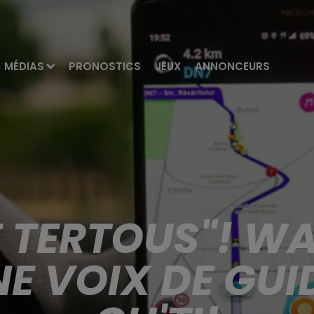
MÉDIAS
PRONOSTICS
JEUX
ANNONCEURS
E TERTOUS"! WA
E VOIX DE GUID