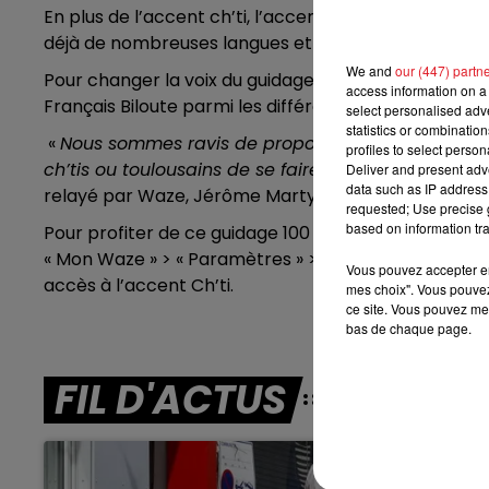
En plus de l’accent ch’ti, l’accent provençal et celui
7h00 - 10h00
déjà de nombreuses langues et plusieurs voix.
RDL WEEK-END
We and
our (447) partn
Pour changer la voix du guidage, il faut vous rendre 
access information on a 
Français Biloute parmi les différentes voix !
select personalised ad
statistics or combinatio
«
Nous sommes ravis de proposer cette nouvelle fo
profiles to select person
ch’tis ou toulousains de se faire guider par un acce
Deliver and present adv
data such as IP address 
relayé par Waze, Jérôme Marty, Country Manager 
requested; Use precise g
based on information tra
Pour profiter de ce guidage 100 % Ch’ti, il faut juste
« Mon Waze » > « Paramètres » > « Voix et sons » > « Voi
Vous pouvez accepter en 
accès à l’accent Ch’ti.
mes choix". Vous pouvez
ce site. Vous pouvez met
bas de chaque page.
FIL D'ACTUS