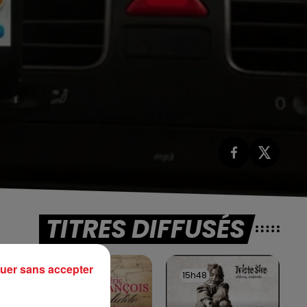
TITRES DIFFUSÉS
uer sans accepter
15h53
15h53
15h48
15h48