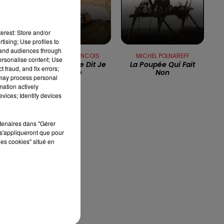
se
7h00 - 10h00
RDL WEEK-END
erest: Store and/or
tising; Use profiles to
tand audiences through
FREDERIC FRANCOIS
MICHEL POLNAREFF
personalise content; Use
Mon Coeur Te Dit Je
La Poupée Qui Fait
 fraud, and fix errors;
T'aime
Non
 may process personal
mation actively
vices; Identify devices
rtenaires dans "Gérer
s'appliqueront que pour
les cookies" situé en