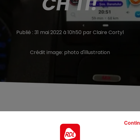
CH'TI!
Publié : 31 mai 2022 à 10h50 par Claire Cortyl
Crédit image:
photo d'illustration
i !3 nouvelles voix ont été ajoutées ce mardi 31 mai à
Contin
ne, qui va vous emmener à destination en vous guidant en
as à toute berzingue » vont venir égayer vos trajets !.