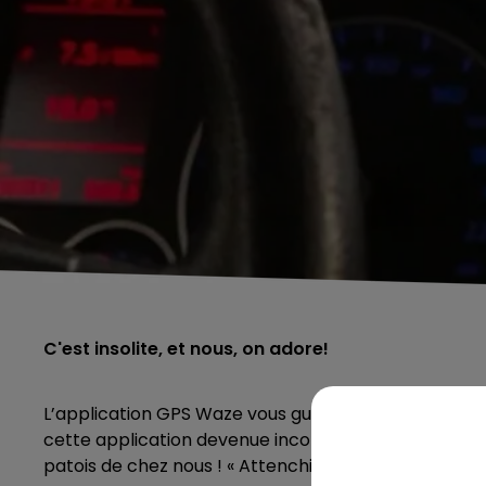
C'est insolite, et nous, on adore!
L’application GPS Waze vous guide désormais… En Ch’t
cette application devenue incontournable. Dont l’u
patois de chez nous ! « Attenchion Biloute ! Ou « va p