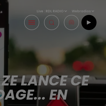
Live :
RDL RADIO
Webradios
ZE LANCE CE
AGE... EN