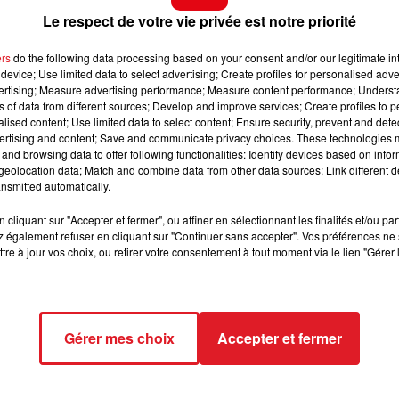
 de toulouse ont aussi été ajoutés à l’appliation, qui propo
Le respect de votre vie privée est notre priorité
10h00 - 12h00
RDL WEEKEND
ers
do the following data processing based on your consent and/or our legitimate int
dans les paramètres de l’application, et sélectionner
device; Use limited data to select advertising; Create profiles for personalised adver
vertising; Measure advertising performance; Measure content performance; Unders
ns of data from different sources; Develop and improve services; Create profiles to 
nctionnalité qui va permettre à nos Wazers sudistes,
alised content; Use limited data to select content; Ensure security, prevent and detect
nt qui leur est familier
», indique, dans un communiqué
ertising and content; Save and communicate privacy choices. These technologies
and browsing data to offer following functionalities: Identify devices based on infor
France chez Waze.
eolocation data; Match and combine data from other data sources; Link different de
nsmitted automatically.
 régler votre application. Pour ce faire, rendez-vous dans
x Waze » et il là, il faut sélectionner « Biloute » pour avoir
cliquant sur "Accepter et fermer", ou affiner en sélectionnant les finalités et/ou pa
 également refuser en cliquant sur "Continuer sans accepter". Vos préférences ne 
tre à jour vos choix, ou retirer votre consentement à tout moment via le lien "Gérer 
Gérer mes choix
Accepter et fermer