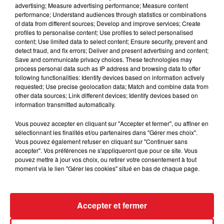
advertising; Measure advertising performance; Measure content
performance; Understand audiences through statistics or combinations
of data from different sources; Develop and improve services; Create
profiles to personalise content; Use profiles to select personalised
content; Use limited data to select content; Ensure security, prevent and
detect fraud, and fix errors; Deliver and present advertising and content;
Save and communicate privacy choices. These technologies may
process personal data such as IP address and browsing data to offer
NICOLETTA
QUEEN
following functionalities: Identify devices based on information actively
Fio Maravilla
I Want To Break Free
requested; Use precise geolocation data; Match and combine data from
other data sources; Link different devices; Identify devices based on
information transmitted automatically.
AUTRES PODCASTS
Vous pouvez accepter en cliquant sur "Accepter et fermer", ou affiner en
sélectionnant les finalités et/ou partenaires dans "Gérer mes choix".
Vous pouvez également refuser en cliquant sur "Continuer sans
accepter". Vos préférences ne s'appliqueront que pour ce site. Vous
pouvez mettre à jour vos choix, ou retirer votre consentement à tout
moment via le lien "Gérer les cookies" situé en bas de chaque page.
Accepter et fermer
28 avril 2026