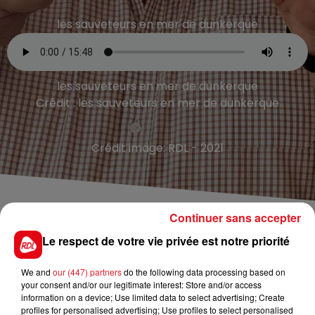
les sauveteurs en mer de dunkerque
les sauveteurs en mer de dunkerque
Crédit :
les sauveteurs en mer de dunkerque
Crédit image:
RDL - 2021
Continuer sans accepter
TITRES DIFFUSÉS
Le respect de votre vie privée est notre priorité
We and
our (447) partners
do the following data processing based on
12h22
12h22
12h18
12h18
your consent and/or our legitimate interest: Store and/or access
information on a device; Use limited data to select advertising; Create
profiles for personalised advertising; Use profiles to select personalised