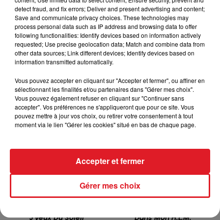
detect fraud, and fix errors; Deliver and present advertising and content;
Save and communicate privacy choices. These technologies may
process personal data such as IP address and browsing data to offer
following functionalities: Identify devices based on information actively
requested; Use precise geolocation data; Match and combine data from
other data sources; Link different devices; Identify devices based on
information transmitted automatically.
TITRES DIFFUSÉS
Vous pouvez accepter en cliquant sur "Accepter et fermer", ou affiner en
sélectionnant les finalités et/ou partenaires dans "Gérer mes choix".
Vous pouvez également refuser en cliquant sur "Continuer sans
accepter". Vos préférences ne s'appliqueront que pour ce site. Vous
9h24
9h24
9h19
9h19
pouvez mettre à jour vos choix, ou retirer votre consentement à tout
moment via le lien "Gérer les cookies" situé en bas de chaque page.
Accepter et fermer
Gérer mes choix
AU P'TIT BONHEUR
RENAUD
J'veux Du Soleil
Dans Mon H.l.m.