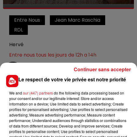
Entre Nous
Jean Marc Raschia
RDL
Hervé
Entre nous tous les jours de 12h a 14h
Continuer sans accepter
0:00
16 min 17 sec
Le respect de votre vie privée est notre priorité
We and
our (447) partners
do the following data processing based on
25 mai 2022 - 16 min 17 sec
your consent and/or our legitimate interest: Store and/or access
information on a device; Use limited data to select advertising; Create
ENTRE NOUS : AMANDINE WISKART
profiles for personalised advertising; Use profiles to select personalised
EDUCATRICE CANIN
advertising; Measure advertising performance; Measure content
performance; Understand audiences through statistics or combinations
of data from different sources; Develop and improve services; Create
profiles to personalise content; Use profiles to select personalised
comportementaliste canin
content; Use limited data to select content; Ensure security, prevent and