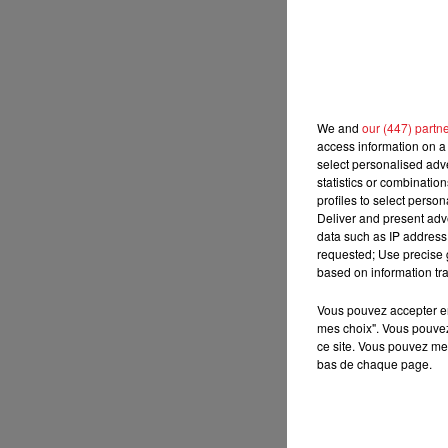
11h00 - 12h00
SUR UN AIR D'ACCORDÉON
We and
our (447) partn
access information on a 
select personalised ad
statistics or combinatio
profiles to select person
Deliver and present adv
data such as IP address 
requested; Use precise g
based on information tra
Vous pouvez accepter en 
mes choix". Vous pouvez
ce site. Vous pouvez met
bas de chaque page.