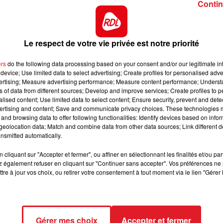
Contin
8h00 - 10h00
RDL WEEK-END
Le respect de votre vie privée est notre priorité
ers
do the following data processing based on your consent and/or our legitimate int
device; Use limited data to select advertising; Create profiles for personalised adver
vertising; Measure advertising performance; Measure content performance; Unders
ns of data from different sources; Develop and improve services; Create profiles to 
alised content; Use limited data to select content; Ensure security, prevent and detect
ertising and content; Save and communicate privacy choices. These technologies
and browsing data to offer following functionalities: Identify devices based on infor
eolocation data; Match and combine data from other data sources; Link different de
nsmitted automatically.
cliquant sur "Accepter et fermer", ou affiner en sélectionnant les finalités et/ou pa
 également refuser en cliquant sur "Continuer sans accepter". Vos préférences ne 
tre à jour vos choix, ou retirer votre consentement à tout moment via le lien "Gérer 
Gérer mes choix
Accepter et fermer