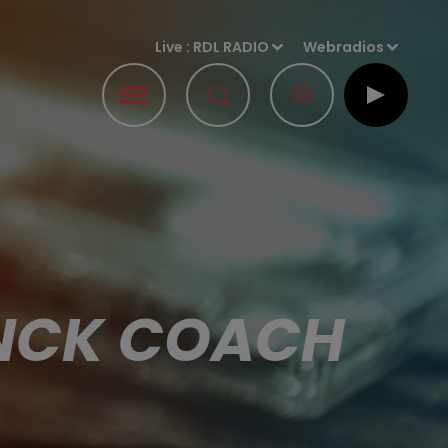
Live :
RDL RADIO
Webradios
YNCK COACH