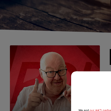
We and
our (447) partn