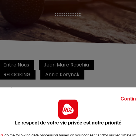
Entre Nous
Jean Marc Raschia
RELOOKING
Annie Kerynck
Hervé
Contin
Entre nous tous les jours de 12h a 14h
Le respect de votre vie privée est notre priorité
ers
do the following data processing based on your consent and/or our legitimate int