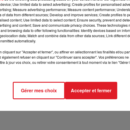
device; Use limited data to select advertising; Create profiles for personalised adver
vertising; Measure advertising performance; Measure content performance; Unders
12h00 - 13h00
RDL & VOUS
ns of data from different sources; Develop and improve services; Create profiles to 
alised content; Use limited data to select content; Ensure security, prevent and detect
ertising and content; Save and communicate privacy choices. These technologies
and browsing data to offer following functionalities: Identify devices based on infor
eolocation data; Match and combine data from other data sources; Link different de
nsmitted automatically.
14 min 6 
cliquant sur "Accepter et fermer", ou affiner en sélectionnant les finalités et/ou pa
 également refuser en cliquant sur "Continuer sans accepter". Vos préférences ne 
tre à jour vos choix, ou retirer votre consentement à tout moment via le lien "Gérer 
ELOOKING
Gérer mes choix
Accepter et fermer
hia pour parler de tout… avec vous !