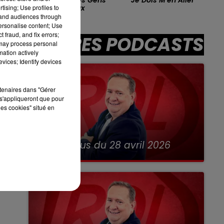
tising; Use profiles to
Heureux
tand audiences through
13h00 - 16h00
LES APRÈS-MIDI QUI CHANTENT
personalise content; Use
 fraud, and fix errors;
AUTRES PODCASTS
 may process personal
mation actively
vices; Identify devices
sec
rtenaires dans "Gérer
s'appliqueront que pour
les cookies" situé en
28 avril 2026
RDL & Vous du 28 avril 2026