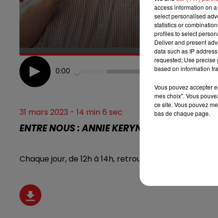
access information on a 
select personalised ad
7h00 - 10h00
DEBOUT C'EST L'HEURE
statistics or combinatio
profiles to select person
Deliver and present adv
data such as IP address 
requested; Use precise g
based on information tra
0:00
Vous pouvez accepter en 
mes choix". Vous pouvez
ce site. Vous pouvez met
31 mars 2023 - 14 min 6 sec
bas de chaque page.
ENTRE NOUS : ANNIE KERYNCK COACH EN R
Chaque jour, de 12h à 14h, retrouvez Jean-Marc Ras