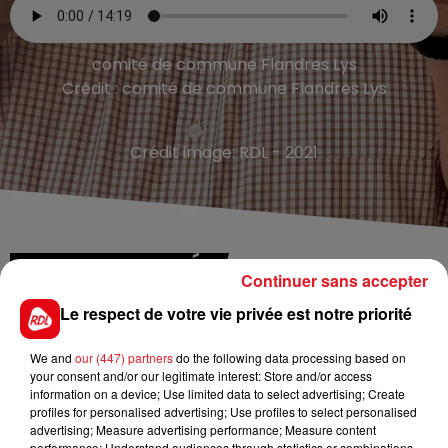
comité de commune Flandres Lys
Crédit :
comité de commune Flandres Lys
Crédit image:
RDL - 2021
TITRES DIFFUSÉS
Continuer sans accepter
Le respect de votre vie privée est notre priorité
0h41
0h41
0h38
0h38
We and
our (447) partners
do the following data processing based on
your consent and/or our legitimate interest: Store and/or access
information on a device; Use limited data to select advertising; Create
profiles for personalised advertising; Use profiles to select personalised
advertising; Measure advertising performance; Measure content
performance; Understand audiences through statistics or combinations