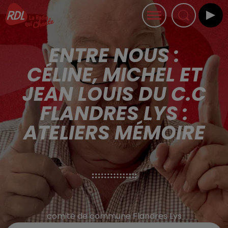
ENTRE NOUS :
CÉLINE, MICHEL ET
JEAN LOUIS DU C.C
FLANDRES LYS :
ATELIERS MÉMOIRE
comité de commune Flandres Lys