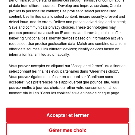
of data from different sources; Develop and improve services; Create
profiles to personalise content; Use profiles to select personalised
content; Use limited data to select content; Ensure security, prevent and
detect fraud, and fix errors; Deliver and present advertising and content;
CATHERINE LARA
SYLVIE VARTAN
Save and communicate privacy choices. These technologies may
La Rockeuse De Diamants
Comme Un Garçon
process personal data such as IP address and browsing data to offer
following functionalities: Identify devices based on information actively
requested; Use precise geolocation data; Match and combine data from
AUTRES PODCASTS
other data sources; Link different devices; Identify devices based on
information transmitted automatically.
Vous pouvez accepter en cliquant sur "Accepter et fermer", ou affiner en
sélectionnant les finalités et/ou partenaires dans "Gérer mes choix".
Vous pouvez également refuser en cliquant sur "Continuer sans
accepter". Vos préférences ne s'appliqueront que pour ce site. Vous
pouvez mettre à jour vos choix, ou retirer votre consentement à tout
moment via le lien "Gérer les cookies" situé en bas de chaque page.
Accepter et fermer
28 avril 2026
RDL & Vous du 28 avril 2026
Gérer mes choix