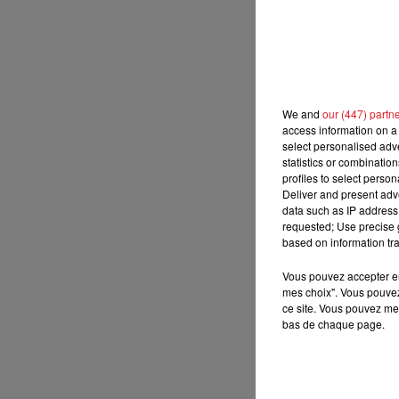
11h00 - 12h00
SUR UN AIR D'ACCORDÉON
We and
our (447) partn
access information on a 
select personalised ad
statistics or combinatio
profiles to select person
Deliver and present adv
data such as IP address 
requested; Use precise g
based on information tra
Vous pouvez accepter en 
mes choix". Vous pouvez
ce site. Vous pouvez met
bas de chaque page.