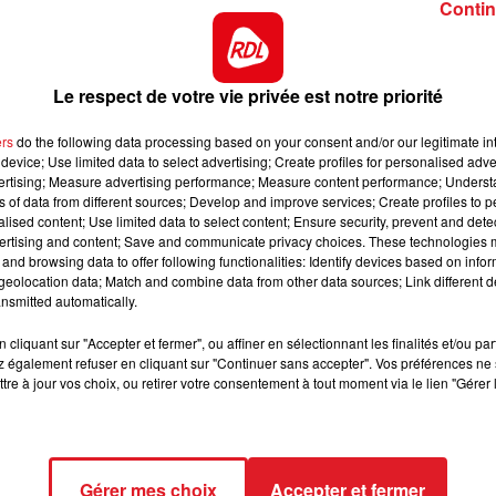
Contin
8h00 - 10h00
RDL WEEK-END
Le respect de votre vie privée est notre priorité
ers
do the following data processing based on your consent and/or our legitimate int
device; Use limited data to select advertising; Create profiles for personalised adver
vertising; Measure advertising performance; Measure content performance; Unders
ns of data from different sources; Develop and improve services; Create profiles to 
alised content; Use limited data to select content; Ensure security, prevent and detect
ertising and content; Save and communicate privacy choices. These technologies
and browsing data to offer following functionalities: Identify devices based on infor
eolocation data; Match and combine data from other data sources; Link different de
nsmitted automatically.
cliquant sur "Accepter et fermer", ou affiner en sélectionnant les finalités et/ou pa
 également refuser en cliquant sur "Continuer sans accepter". Vos préférences ne 
tre à jour vos choix, ou retirer votre consentement à tout moment via le lien "Gérer 
Gérer mes choix
Accepter et fermer