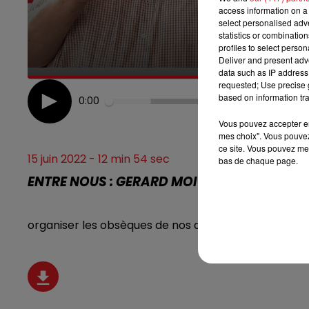
access information on a 
select personalised ad
7h00 - 10h00
DEBOUT C'EST L'HEURE
statistics or combinatio
profiles to select person
Deliver and present adv
data such as IP address 
requested; Use precise g
based on information tra
0:00
Vous pouvez accepter en 
mes choix". Vous pouvez
ce site. Vous pouvez met
15 juin 2022 - 12 min 54 sec
bas de chaque page.
ENTRE NOUS : GERARD MOITRON LE DEUIL D
organiser les obsèques de nos animaux