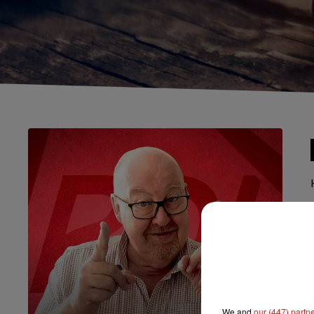
We and
our (447) partn