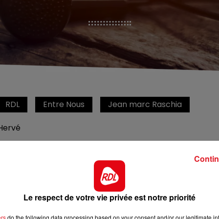
RDL
Entre Nous
Jean marc Raschia
Hervé
Entre nous tous les jours de 12h a 14h
Contin
Le respect de votre vie privée est notre priorité
ers
do the following data processing based on your consent and/or our legitimate int