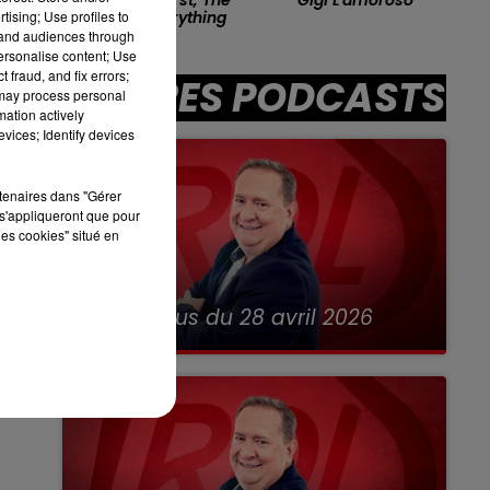
tising; Use profiles to
Last, My Everything
tand audiences through
13h00 - 16h00
LES APRÈS-MIDI QUI CHANTENT
personalise content; Use
 fraud, and fix errors;
AUTRES PODCASTS
 may process personal
mation actively
vices; Identify devices
sec
rtenaires dans "Gérer
s'appliqueront que pour
les cookies" situé en
28 avril 2026
RDL & Vous du 28 avril 2026