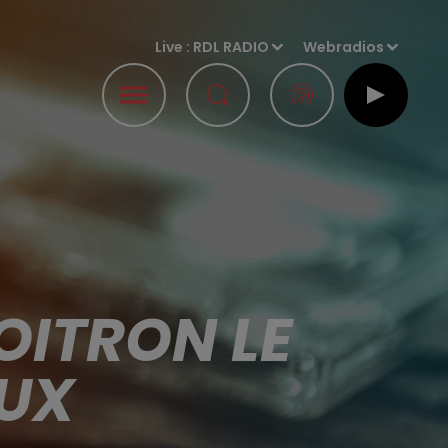
Live :
RDL RADIO
Webradios
OITRON LE
AUX