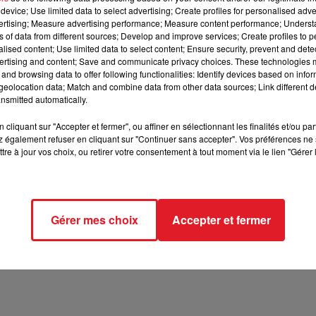
device; Use limited data to select advertising; Create profiles for personalised adver
vertising; Measure advertising performance; Measure content performance; Unders
12h00 - 13h00
RDL & VOUS
ns of data from different sources; Develop and improve services; Create profiles to 
alised content; Use limited data to select content; Ensure security, prevent and detect
ertising and content; Save and communicate privacy choices. These technologies
and browsing data to offer following functionalities: Identify devices based on infor
eolocation data; Match and combine data from other data sources; Link different de
nsmitted automatically.
12 min 54 
cliquant sur "Accepter et fermer", ou affiner en sélectionnant les finalités et/ou pa
 également refuser en cliquant sur "Continuer sans accepter". Vos préférences ne 
tre à jour vos choix, ou retirer votre consentement à tout moment via le lien "Gérer 
ES ANIMAUX
Gérer mes choix
Accepter et fermer